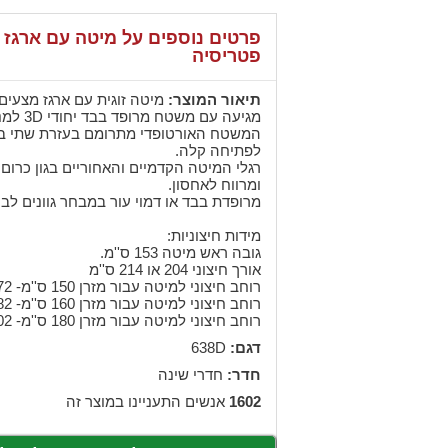
פרטים נוספים על מיטה עם ארגז 
פטריסיה
תיאור המוצר:
מיטה זוגית עם ארגז מצעים מבית
מגיעה עם משטח מרופד בבד יחודי 3D למניעת החלקת המזרן.
המשטח האורטופדי מתרומם בעזרת שתי בו
לפתיחה קלה.
רגלי המיטה הקדמיים והאחוריים בגון כרום
ומרווח לאחסון.
מרופדת בבד או דמוי עור במבחר גוונים לב
מידות חיצוניות:
גובה ראש מיטה 153 ס''מ.
אורך חיצוני 204 או 214 ס''מ
רוחב חיצוני למיטה עבור מזרן 150 ס''מ- 172 ס''מ.
רוחב חיצוני למיטה עבור מזרן 160 ס''מ- 182 ס''מ.
רוחב חיצוני למיטה עבור מזרן 180 ס''מ- 202 ס''מ.
דגם:
638D
חדר:
חדרי שינה
1602
אנשים התעניינו במוצר זה