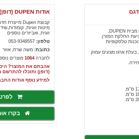
דגם
אודות DUPEN (דופן)
קבוצת Dupen מי
מיטות זוגיות, קומודות,שי
 DUPEN.
זוגית, ואביזרים נוספים
טלפון:
053-9348557
כנות טלסקופיות
כתובת:
משה שרת, אזור
, בעלת ארגז מצעים עמוק
לחברה
1064
מוצרים נוספ
חירה.
(דופן) ותוכלו להתרשם 
למידע נוסף אודות החבר
לפרט
בקרו או