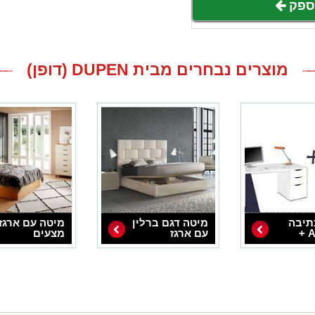
לספק
מוצרים נבחרים מבית DUPEN (דופן)
תיבה
מיטה דגם ברלין
מיטה עם ארגז
ATHENA +
עם ארגז
מצעים