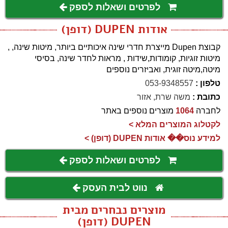
לפרטים ושאלות לספק
אודות DUPEN (דופן)
קבוצת Dupen מייצרת חדרי שינה איכותיים ביותר, מיטות שינה, ,
מיטות זוגיות, קומודות,שידות , מראות לחדר שינה, בסיסי
מיטה,מיטה זוגית, ואביזרים נוספים
טלפון :
053-9348557
כתובת :
משה שרת, אזור
לחברה
1064
מוצרים נוספים באתר
לקטלוג המוצרים המלא >
למידע נוס�� אודות DUPEN (דופן) >
לפרטים ושאלות לספק
נווט לבית העסק
מוצרים נבחרים מבית
DUPEN (דופן)