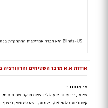
Blinds-US היא חברה אמריקנית המתמקדת בלוגיסטיקה, שירות איכותי ומוצרים אמינים
אודות א.א מרכז השטיחים והדקורציה ב
מי אנחנו :
שיווק, ייבוא וביצוע של: רצפות פרקט שטיחים מקיר לקיר, p.v.c תעשייתי, משטחי חוץ, מוצרי הצללה ווילונות בד, טפטים ודלתות. הצעת
קטגוריות :
שטיחים,
וילונות,
דשא סינתטי,
ריצוף