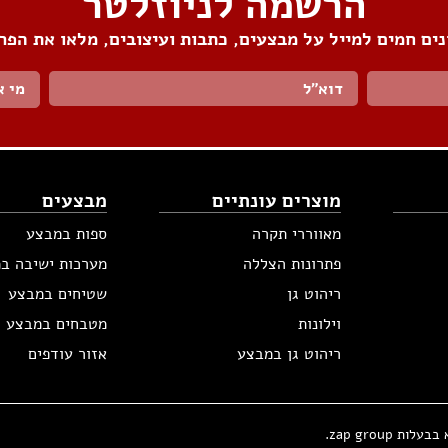
הרשמה לניוזלטר
ים חמים למייל על מבצעים, כתבות ועיצובים, מלאו את הפר
מי א
מוצרים עונתיים
מבצעים
מאווררי תקרה
ספות במבצע
פתרונות הצללה
מערכות ישיבה ב
ריהוט גן
שטיחים במבצע
וילונות
מטבחים במבצע
ריהוט גן במבצע
אזור עודפים
zap group.