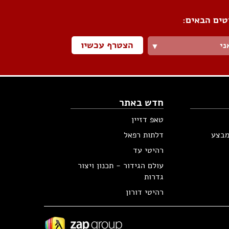
טים הבאים:
הצטרף עכשיו
ני
▼
חדש באתר
טאפ דזיין
מבצע
דלתות רפאל
רהיטי עד
עולם הגידור - תכנון ויצור
גדרות
רהיטי דורון