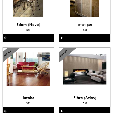
אבן ושיש
(Edom (Novo
נגב
נגב
Jatoba
(Fibra (Atlas
נגב
נגב