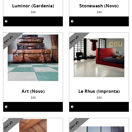
(Luminor (Gardenia
(Stonewash (Novo
נגב
נגב
(Art (Novo
(Le Rhus (Impronta
נגב
נגב