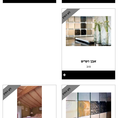
אבן ושיש
נגב