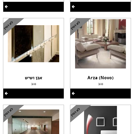
(Arza (Novo
אבן ושיש
נגב
נגב