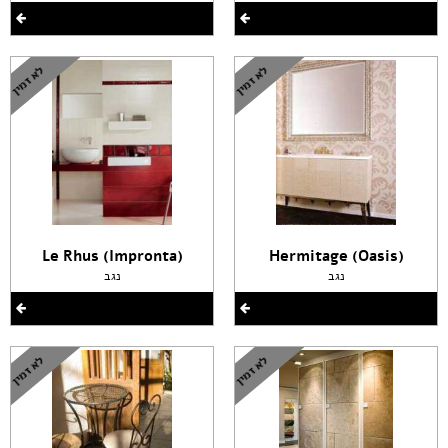
(Le Rhus (Impronta
(Hermitage (Oasis
נגב
נגב