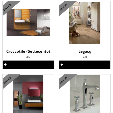
(Croccotile (Settecento
Legacy
נגב
נגב