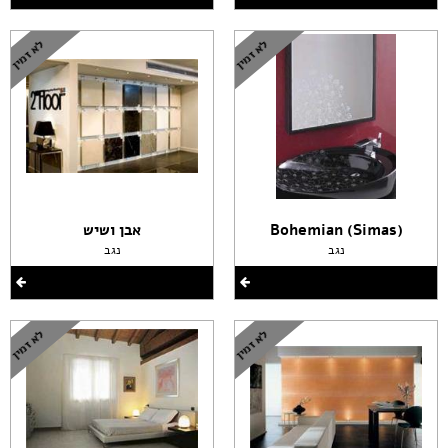
(Bohemian (Simas
אבן ושיש
נגב
נגב