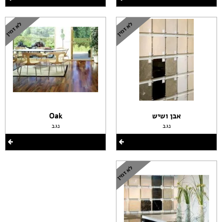
אבן ושיש
Oak
נגב
נגב