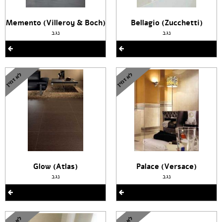
(Memento (Villeroy & Boch
(Bellagio (Zucchetti
נגב
נגב
(Glow (Atlas
(Palace (Versace
נגב
נגב