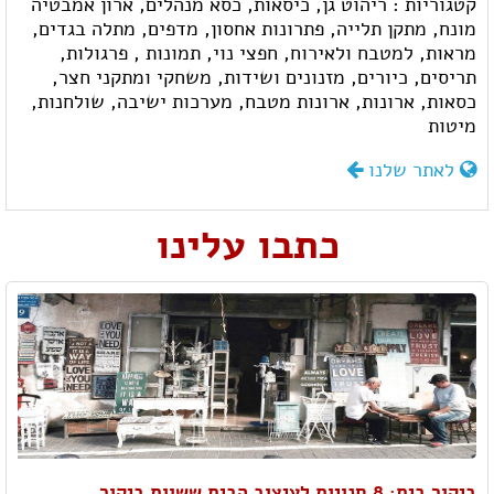
קטגוריות :
ריהוט גן,
כיסאות,
כסא מנהלים,
ארון אמבטיה
מונח,
מתקן תלייה,
פתרונות אחסון,
מדפים,
מתלה בגדים,
מראות,
למטבח ולאירוח,
חפצי נוי,
תמונות ,
פרגולות,
תריסים,
כיורים,
מזנונים ושידות,
משחקי ומתקני חצר,
כסאות,
ארונות,
ארונות מטבח,
מערכות ישיבה,
שולחנות,
מיטות
לאתר שלנו
כתבו עלינו
ביקור בית: 8 חנויות לעיצוב הבית ששוות ביקור