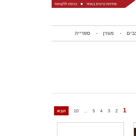
פתיחת כרטיס באתר
כניסה ללקוחות
בים
מגזין
ספרייה
1
2
3
4
5
...
10
הבא