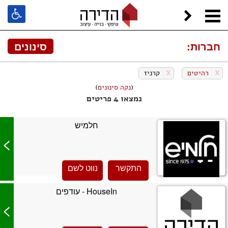
חברות:
סינונים
X
רהיטים
X
קרניז
(
נקה סינונים
)
נמצאו 4 פריטים
חלמיש
>
התקשר
נווט לשם
HouseIn - עודפים
>