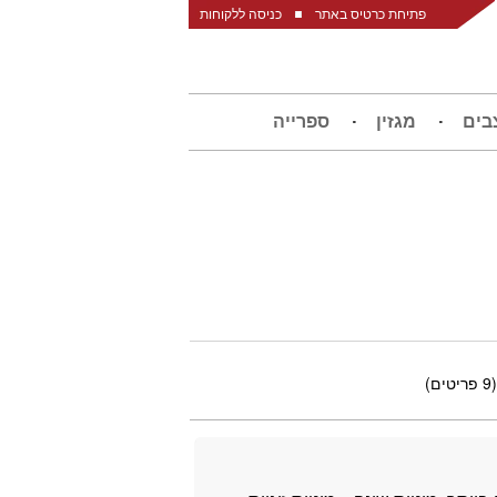
פתיחת כרטיס באתר
כניסה ללקוחות
בים
מגזין
ספרייה
(‏9 ‏פריטים)