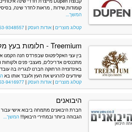
קבוצת Dupen מייצרת חדרי שינה איכ
קומודות,שידות , מראות לחדר שינה, בסיסי 
המשך...
קטלוג מוצרים
|
אודות העסק
|
53-9348557
Treemium - חלומות בעץ מלא
בין עצי האקליפטוס שבפרדס חנה הקמנו א
מתכנסים אדריכלים, מעצבי פנים ולקוחות ו
באינדונזיה הרחוקה חברנו לנגריה בה עובדי
שיודעים להרגיש את העץ ולעבד אותו בא
המ
קטלוג מוצרים
|
אודות העסק
|
53-9416977
היבואנים
חברת היבואנים מתמחה ביבוא אישי עבור 
הגבוהה ביותר ובמחירי היבואן!!!
המשך...