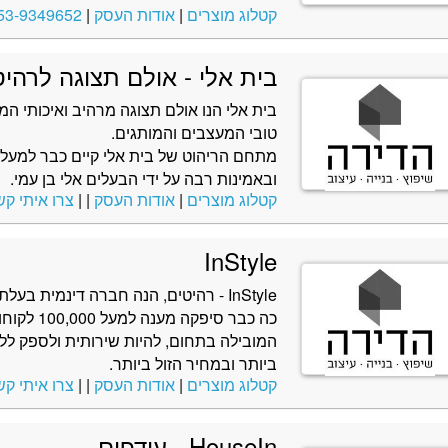
קטלוג מוצרים
|
אודות העסק
|
53-9349652
בית אלי - אולם תצוגה לרהיט
בית אלי הנו אולם תצוגה מרהיב ואיכותי ה
טובי המעצבים והמותגים.
ובאמינות רבה על ידי הבעלים אלי בן עמי.
קטלוג מוצרים
|
אודות העסק
|
|
צרו איתי קש
InStyle
InStyle - רהיטים, הנה חברה דינמית ב
כה כבר סי
המובילה בתחום, להיות שירותית ולספק לל
ביותר ובמחיר הזול ביותר.
קטלוג מוצרים
|
אודות העסק
|
|
צרו איתי קש
HouseIn - עודפים