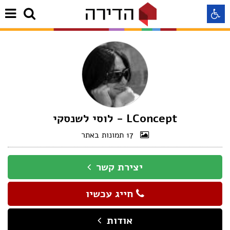
התאמה לקורא מסך
התאמה לעיוורי צבעים
התאמה לכבדי ראיה
LConcept - לוסי לשנסקי
17 תמונות באתר
תצוגה רגילה
יצירת קשר
הדגשת קישורים
חייג עכשיו
Aא
Aא
Aא
אודות