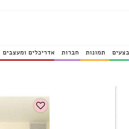
תאורה
מטבחים
מקלחונים
צעים
תמונות
חברות
אדריכלים ומעצבים
ריהוט גן
מזרונים
ארונות
אדריכלים
דפים
מעצבי פנים
הנדסאי אדריכלות
ודפים
יועצי פנג שוואי
אדריכלי נוף
קרה עודפים
מעצבי נוף
פים
הנדסאי נוף
פים
ם
דפים
נגרים