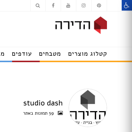
רהיטים
קטלוג מוצרים
מטבחים
עודפים
מב
דלתות
מנורות תלייה
שולחנות עודפים
מנורות קיר
מערכות ישיבה עו
תאורה שקועה
כסאות עודפים
מנורות צמודות תקרה
מזנונים ושידות ע
ספוטים
מנורות עומדות
מנורות צמודות ת
studio dash
מנורות שולחן
מנורות תקרה עוד
59 תמונות באתר
מנורות קריאה
תאורה שקועה עוד
מסגרות מתגים ושקעים
מנורות קיר עודפי
מאווררי תקרה עם תאורה
מנורות עומדות עו