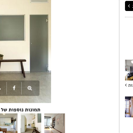
עבודות גבס
דפים
שיפוצים ותיקונים
פים
צבעים
חידוש ומכירת רהיטים
אינסטלטורים
גינון ואביזרים לגינה
מסגריות
עבודות אלומיניום
פיקוח בניה
קבלנים
תמונות נוספות של studio dash