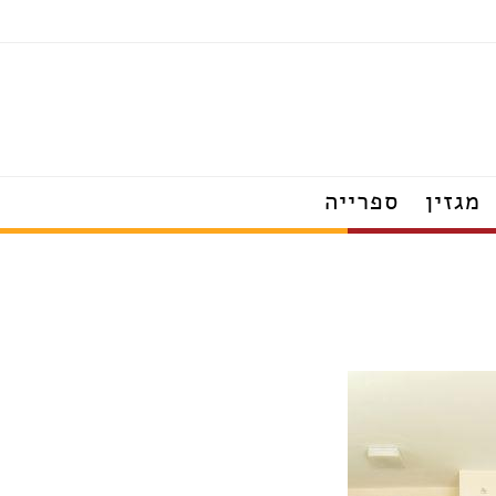
כלים סניטריים
מגזין
ספרייה
מוצרי חשמל
הצצה לבתים מעוצבים
טרנדים שמלבישים את הבית
עשו זאת בעצמכם
על עיצוב ומה שחשוב
פנג שוואי
חדש בעיצוב
טיפים לצרכנות נבונה
תערוכות, חידושים ואירועים
ראיונות אישיים עם מובילי תחום
כשעיצוב וטבע נפגשים