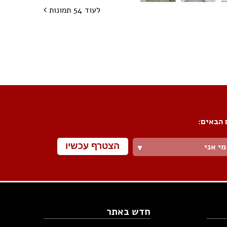
לעוד 54 תמונות
פורום שיפוצים
פורום עיצוב פנים
פורום אדריכלות
פורום תאורה
פורום מטבחים
פורום צביעה
 הבאים:
פורום ריצוף \ חיפוי \ חדרי אמבטיות
פורום ארונות
הצטרף עכשיו
מי אני
▼
חדש באתר