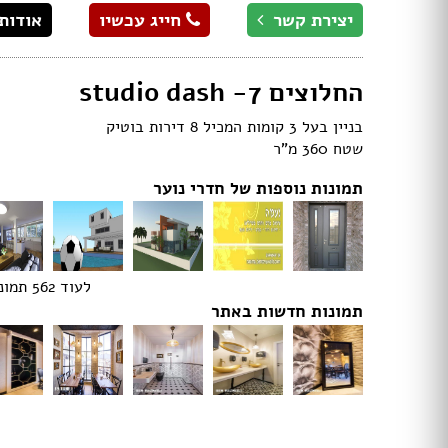
תאורה לחדרי ילדים
יצירת קשר
חייג עכשיו
אודות
חנויות רהיטים עו
ריהוט וינטאג' / רטרו
חנויות תאורה עוד
ריהוט מודרני
החלוצים 7- studio dash
ריהוט כפרי
ריהוט עתיק
בניין בעל 3 קומות המכיל 8 דירות בוטיק
רהיטים מעץ מלא
שטח 360 מ"ר
רהיטים במבצע
רהיטים עודפים
תמונות נוספות של חדרי נוער
מערכות ישיבה
פינות אוכל קומפלט
שולחנות
כסאות
לעוד 562 תמונות
ארונות
מזנונים ושידות
תמונות חדשות באתר
מיטות
ריהוט לחדר עבודה / משרד
חדרי ילדים קומפלט
חדרי שינה קומפלט
כורסאות טלוויזיה