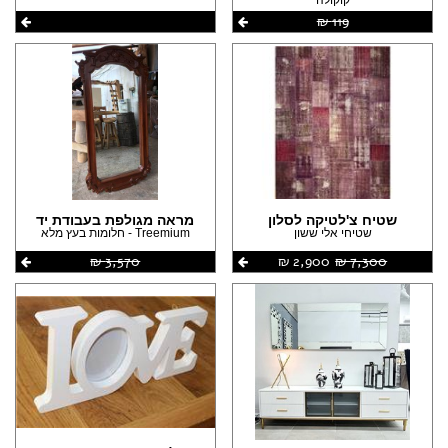
119 ‏₪
שטיח צ'לטיקה לסלון
מראה מגולפת בעבודת יד
שטיחי אלי ששון
Treemium - חלומות בעץ מלא
7,300 ‏₪
2,900 ‏₪
3,570 ‏₪