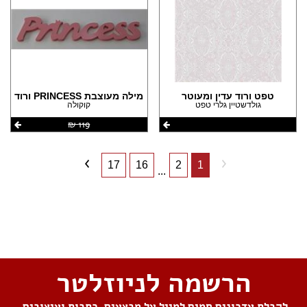
טפט ורוד עדין ומעוטר
מילה מעוצבת PRINCESS ורוד
גולדשטיין גלרי טפט
קוקולה
119 ‏₪
17
16
2
1
...
שתפו את העמוד
הרשמה לניוזלטר
לקבלת עדכונים חמים למייל על מבצעים, כתבות ועיצובים,