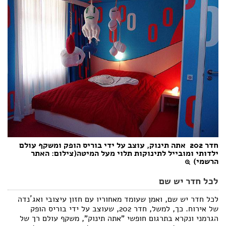
חדר 202  אתה תינוק, עוצב על ידי בוריס הופק ומשקף עולם
ילדותי ומובייל לתינוקות תלוי מעל המיטה(צילום: האתר
הרשמי)
לכל חדר יש שם
לכל חדר יש שם, ואמן שעומד מאחוריו עם חזון עיצובי ואג´נדה
של אירוח. כך, למשל, חדר 202, שעוצב על ידי בוריס הופק
הגרמני ונקרא בתרגום חופשי "אתה תינוק", משקף עולם רך של