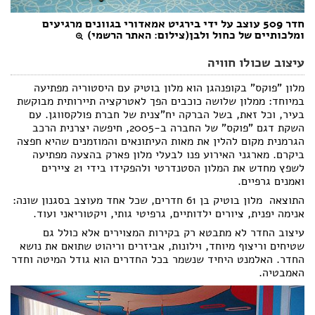
חדר 509 עוצב על ידי בירגיט אמאדורי בגוונים מרגיעים
ומלכותיים של כחול ולבן(צילום: האתר הרשמי)
עיצוב שכולו חוויה
מלון "פוקס" בקופנהגן הוא מלון בוטיק עם היסטוריה מפתיעה
במיוחד: ממלון שלושה כוכבים הפך לאטרקציה תיירותית מבוקשת
בעיר, וכל זאת, בשל הברקה יח"צנית של חברת פולקסווגן. עם
השקת דגם "פוקס" של החברה ב-2005, חיפשה יצרנית הרכב
הגרמנית מקום להלין את מאות העיתונאים והמוזמנים שהיא חפצה
ביקרם. מארגני האירוע פנו לבעלי מלון פארק בהצעה מפתיעה 
לשפץ מחדש את המלון הסטנדרטי ולהפקידו בידי 21 ציירים
ואמנים גרפיים.
התוצאה  מלון בוטיק בן 61 חדרים, שכל אחד מעוצב בסגנון שונה:
אנימה יפנית, ציורים ילדותיים, גרפיטי גותי, ויקטוריאני ועוד.
עיצוב החדר לא מתבטא רק בקירות המצוירים אלא כולל גם
שטיחים וריצוף מיוחד, וילונות, אביזרים וריהוט שתואם את נושא
החדר. האלמנט היחיד שנשמר בכל החדרים הוא גודל המיטה וחדר
האמבטיה.