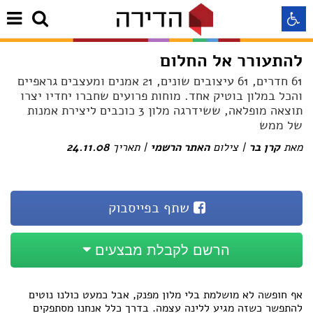
להתעורר אל החלום
התאמה לקורא מסך
61 חדרים, 61 עיצובים שונים, 21 אמנים ומעצבים גראפיים
והכל במלון בוטיק אחד. מוחות פרועים שחברו יחדיו יצרו
תוצאה מופלאה, ששידרגה מלון 3 כוכבים ליצירת אמנות
התאמה לעיוורי צבעים
של ממש
מאת
קרן בר
| צילום
האתר הרשמי
| תאריך
24.11.08
התאמה לכבדי ראיה
תצוגה רגילה
שתף בפייסבוק
הדגשת קישורים
הרשם לקבלת מבצעים
Aא
Aא
Aא
אף חופשה לא מושלמת בלי מלון מפנק, אבל כמעט כולנו נוטים
להתפשר כשזה מגיע ללינה עצמה. בדרך כלל אנחנו מסתפקים