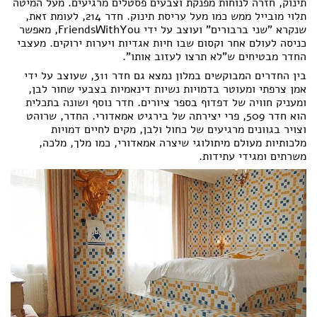
תינוק, חזרה לנוחות מפנקת וצבעים פסטלים מרגיעים. מעל המיטה
תלוי מובייל ממש כמו מעל עריסת תינוק. חדר 214, לעומת זאת,
שנקרא "שני ברבורים" ועוצב על ידי FriendsWithYou, מאפשר
כניסה לעולם אחר וקסום שבו חיות אגדיות ויערות ירוקים. מעצבי
החדר מבטיחים ש"לא תרצו לעזוב אותו".
בין החדרים המבוקשים במלון נמצא גם חדר 311, שעוצב על ידי
אמן צרפתי ומעוטר בדמויות נשיות דינאמיות בצבעי שחור לבן,
ומעניק חוויה של דפדוף בספר ציורים. חדר נוסף ושונה בתכלית
הוא חדר 509, פרי יצירתה של בירגיט אמאדורי. החדר, שרוהט
וצויר בגוונים מרגיעים של כחול ולבן, מקים לחיים דמויות
מלכותיות מעולם מיתולוגי שיצרה אמאדורי, כמו מלך, מלכה,
משרתים ומגידי עתידות.