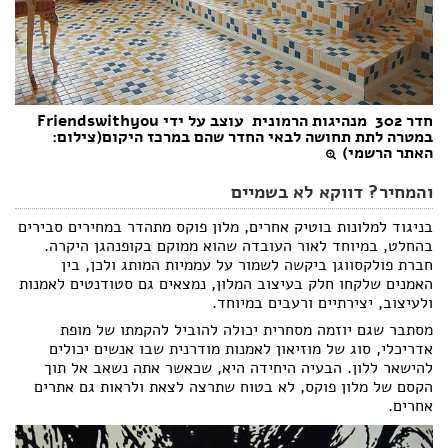
חדר 302  מנהיגות הרמונית  עוצב על ידי Friendswithyou
במטרה לתת תחושה לבאי החדר שהם במרכז היקום(צילום:
האתר הרשמי)
והמחיר? דווקא לא בשמיים
בניגוד למלונות בוטיק אחרים, מלון פוקס מתהדר במחירים סבירים
בהחלט, במיוחד לאור העובדה שהוא ממוקם בקופנהגן היקרה.
חברת פולקסווגן ביקשה לשמור על עממיות המותג ולכן, בין
האמנים שלקחו חלק בעיצוב המלון, נמצאים גם סטודנטים לאמנות
ולעיצוב, יצירתיים ורעבים במיוחד.
מסתבר שגם יוזמה מסחרית יכולה להוביל להקמתו של מופת
אדריכלי, סוג של מוזיאון לאמנות מודרנית שבו אנשים יכולים
להישאר ללון. הבעיה היחידה היא, שכאשר אתה נשאב אל תוך
הקסם של מלון פוקס, לא בטוח שתרצה לצאת ולראות גם אתרים
אחרים.