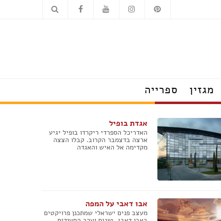
כלים סניטריים
מוצרי חשמל
מגזין
ספרייה
הצצה לבתים מעוצבים
אגדת בופיל
טרנדים שמלבישים את הבית
האדריכל הספרדי ריקרדו בופיל יגיע
עשו זאת בעצמכם
ארצה בדצמבר הקרוב. קבלו הצצה
על עיצוב ומה שחשוב
מקדימה אל האיש והאגדה
פנג שוואי
חדש בעיצוב
טיפים לצרכנות נבונה
תערוכות, חידושים ואירועים
ראיונות אישיים עם מובילי תחום
אבו דאבי על המפה
כשעיצוב וטבע נפגשים
מעצב פנים ישראלי שמתכנן פרויקטים
באבו דאבי, טוניס וערב הסעודית