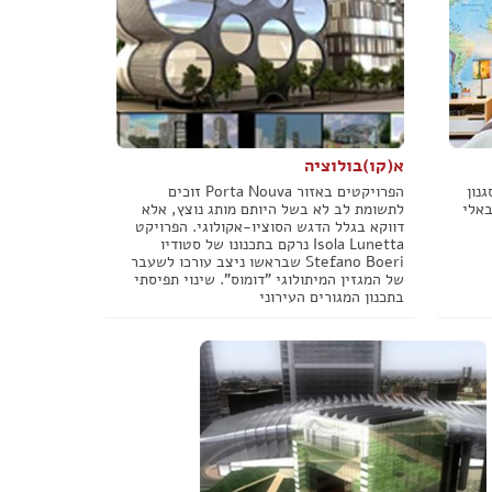
א(קו)בולוציה
נון
הפרויקטים באזור Porta Nouva זוכים
באלי
לתשומת לב לא בשל היותם מותג נוצץ, אלא
דווקא בגלל הדגש הסוציו-אקולוגי. הפרויקט
Isola Lunetta נרקם בתכנונו של סטודיו
Stefano Boeri שבראשו ניצב עורכו לשעבר
של המגזין המיתולוגי "דומוס". שינוי תפיסתי
בתכנון המגורים העירוני