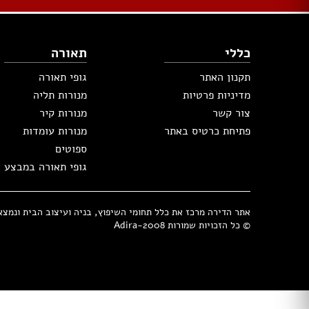
ריהוט גן במבצע
נדנדות וערסלים
מיטות שיזוף
כללי
תאורה
כסאות נוח
תקנון האתר
גופי תאורה
ריהוט גן ראטן
מדיניות פרטיות
מנורות תליה
ריהוט גן מפלסטיק
צור קשר
מנורות קיר
פרגולות
פתיחת כרטיס באתר
מנורות עומדות
וילונות
ספוטים
גופי תאורה במבצע
תנור אפיה
תנור משולב
קולט אדים
אתר הדירה מרכז את כלל תחומי השיפוץ, בניה ועיצוב הבית ונמצא בבעלות 
מקררים
© כל הזכויות שמורות Adira-2008
מיקסר
כיריים גז
כיריים חשמליים
מיקרוגל
מקררי יין
בלנדר