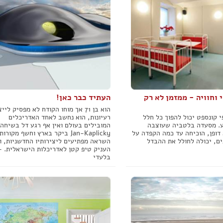
י וחוויה - ממזמן לא רק
העתיד כבר כאן!
הוא בן 71 אך מוחו הקודח לא מפסיק ליי
י קונספט יכול להפוך כל חלל
רעיונות, הוא נחשב לאחד האדריכלים
ע. מסעדה בלטביה שעוצבה
המובילים בעולם ואין אף רגע דל בשיחה 
דופן, הוכיחה עד כמה הקפדה על
Jan-Kaplicky ביקר בארץ וחשף מקורות
ם, יכולה לחולל את ההבדל
השראה מפתיעים ליצירותיו החדשניות, ו
העניק טיפ קטן לאדריכלות הישראלית. -
בלעדי