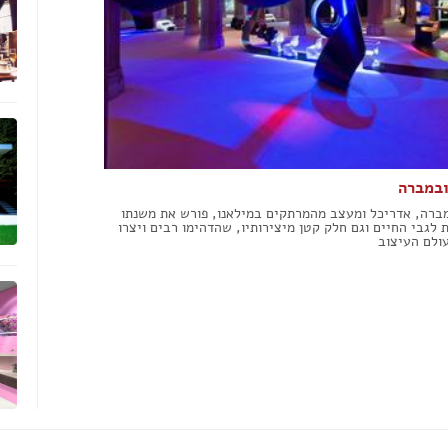
עבודות גבס
דפים
שיפוצים ותיקונים
פים
צבעים
חידוש ומכירת רהיטים
אינסטלטורים
גינון ואביזרים לגינה
מסגריות
עבודות אלומיניום
פיקוח בניה
ובמברה
קבלנים
מברה, אדריכל ומעצב מהמרתקים במילאנו, פורש את משנתו
 לגבי החיים וגם חלק קטן מיצירותיו, שהדהימו רבים ויצרו
ולם העיצוב