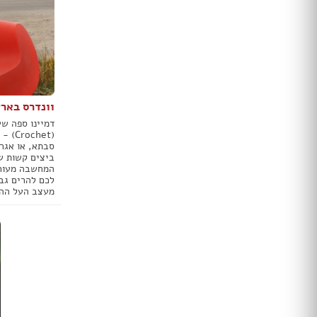
מקלחון עגול
מקלחון הזזה
ריצוף בטון
ריצוף לבית
ריצוף חוץ
וונדרס באר
אריחי חיפוי וריצוף
פרקט
דמיינו ספה ש
(het
ריצוף דמוי פרקט
סבתא, או אגר
ריצוף פסיפס
ביצים קשות שנ
המחשבה מעורר
ריצוף PVC
לכם להרים גבה
משטחים
מעצב העל ההו
חיפוי קירות לבית
טפטים
חיפוי בריקים
ריצוף דקים
דשא סינתטי
דקים
מדבקות קיר