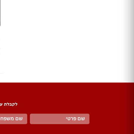
טפטים
תמונות טפט
תמונות לבית
מתלי בגדים
מראות
ק
פסלים
פתרונות אחסון
ג
ע
שטיחים
ב
כריות
פופים
פחים
מעליות
מעלון מדרגות
מפות
לקבלת עד
כריות
כריות שינה
שטיחים
כיסויים וריפודים