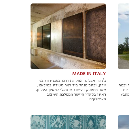
פורום שיפוצים
פורום עיצוב פנים
פורום אדריכלות
פורום תאורה
פורום מטבחים
פורום צביעה
MADE IN ITALY
פורום ריצוף \ חיפוי \ חדרי אמבטיות
פורום ארונות
ג´נארו אבלונה החל את דרכו במגזין ווג בניו
 וכמה
יורק, וכיום מנהל ביד רמה סטודיו במילאנו,
יות
אשר מתעסק בעיצוב טוטאלי למאיון העליון.
מקבץ
ראיון בלעדי
היישר מממלכת העיצוב
האיטלקית