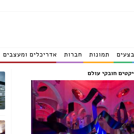
תאורה
מטבחים
מקלחונים
ריהוט גן
מזרונים
ארונות
צעים
תמונות
חברות
אדריכלים ומעצבים
אדריכלים
יקטים חובקי עולם
דפים
מעצבי פנים
הנדסאי אדריכלות
ודפים
יועצי פנג שוואי
אדריכלי נוף
קרה עודפים
מעצבי נוף
פים
הנדסאי נוף
פים
ם
דפים
נגרים