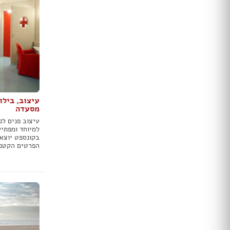
דלתות הזזה
דלת עם חלון / צוהר
דלתות למינטו
ידיות לדלתות
ציפוי לדלתות
דלת בלגית
ברזים
עיצוב, בילו
כיורים
מסעדה
אמבטיות ומקלחונים
עיצוב פנים לפ
אסלות
למיוחד ומפתי
בקונספט יוצא 
ארונות אמבטיה
הפרטים הקטני
אביזרים
כלים סניטריים במבצע
ג'קוזי
סאונות
מקלחון פינתי
מקלחון חזית