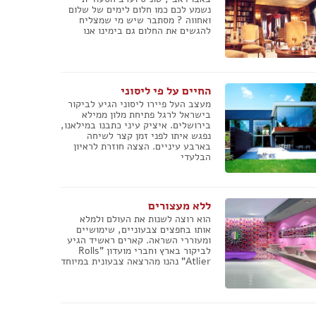
פרזול וחומרי עיצוב למטבחים
נשמע לכם כמו חלום לימים של שלום
פרוייקטים חובקי עולם
ואחווה ? מסתבר שיש מי שמצליח
להגשים את החלום גם בימינו אנו
מאיפה מתחילים?
המדריך לשיפוץ המטבח
המדריך לשיפוץ חדר אמבטיה
החיים על פי ליסוני
המדריך לעיצוב חדרים
מעצב העל פיירו ליסוני הגיע לביקור
המדריך לשיפוץ הסלון
בישראל לרגל פתיחת מלון ממילא
המדריך לשיפוץ חדר שינה
בירושלים. איציק עיני כתבנו במילאנו,
נפגש איתו לפני זמן קצר לשיחה
המדריך לשיפוץ חדרי ילדים ונוער
בארבע עיניים. הצצה חוזרת לראיון
המדריך לתכנון חדרי ילדים
הבלעדי
המדריך לתכנון פינת האוכל
המדריך לתכנון חדר ארונות
המדריך לתכנון הגינה
ללא מעצורים
המדריך לצביעת הבית
הוא רוצה לשנות את העולם ולמלא
אותו בחפצים צבעוניים, שימושיים
המדריך לחיפוי וריצוף הבית
ומעוררי השראה. קארים ראשיד הגיע
המדריך לעיצוב הגבס
לביקור בארץ וחברי מועדון "Rolls
Atlier" נהנו מהרצאה צבעונית במיוחד
המדריך לתכנון ובחירת תאורה לבית
המדריך לחימום הבית