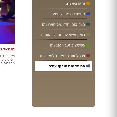
תאורה לחדרי ילדים
חדש בעיצוב
חנויות רהיטים עו
ריהוט וינטאג' / רטרו
חנויות תאורה עוד
טיפים לבנייה ושיפוץ
ריהוט מודרני
ריהוט כפרי
תערוכות, חידושים ואירועים
ריהוט עתיק
ראיון אישי עם מובילי התחום
רהיטים מעץ מלא
רהיטים במבצע
כשעיצוב וטבע נפגשים
רהיטים עודפים
טוטאל נ
מערכות ישיבה
פרזול וחומרי עיצוב למטבחים
פאביו נוב
פינות אוכל קומפלט
הפילוסופית
מהפכות בע
שולחנות
פרוייקטים חובקי עולם
כסאות
ארונות
מזנונים ושידות
מיטות
ריהוט לחדר עבודה / משרד
חדרי ילדים קומפלט
חדרי שינה קומפלט
כורסאות טלוויזיה