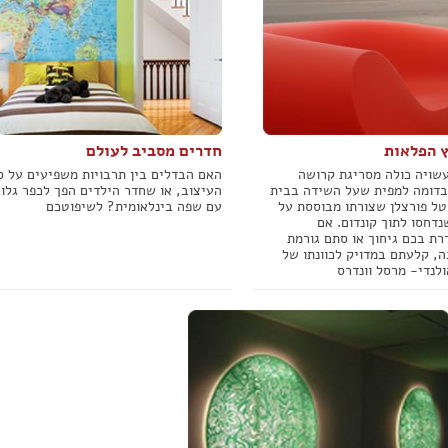
ץ הפלאות
חדרים מסביב לעולם
עשויה כולה מסריגת קרושה
האם הבדלים בין תרבויות משפיעים על סג
Croc) - בדומה למפית שעל השידה בבית
העיצוב, או שחדר הילדים הפך לכפר גלו
טל פורצלן שצורתו מבוססת על
עם שפה בינלאומית? לשיפוטכם
דחסו לתוך קונדום. אם
ת בכם גיחוך או סתם גורמת
, קלעתם במדויק לכוונתו של
לנדי- מרסל וונדרס