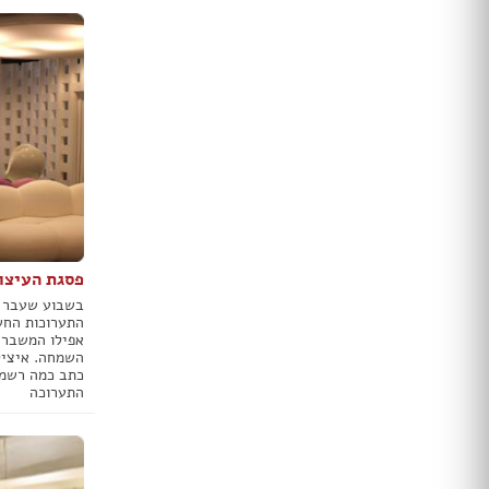
ארונות הזזה
חדרי ארונות
ארונות קיר
ארון 2 דלתות
ארון 3 דלתות
ארון 4 דלתות
ארון 5 דלתות
ארון 6 דלתות ומעלה
פתרונות אחסון לארונות
ארון נעליים
פסגת העיצו
ארונות ספרים
ידיות לארונות
בשבוע שעבר ה
התערוכות החש
אפילו המשבר 
דלתות במבצע
השמחה. איציק 
כתב כמה רשמי
דלתות פנים
התערוכה
דלתות כניסה
דלתות כנף
דלת כנף וחצי
דלת דו כנפית