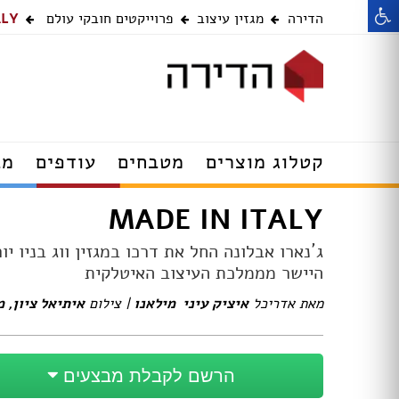
הדירה
מגזין עיצוב
פרוייקטים חובקי עולם
ALY
רהיטים
דלתות
קטלוג מוצרים
מטבחים
עודפים
מב
מנורות תלייה
שולחנות עודפים
MADE IN ITALY
מנורות קיר
מערכות ישיבה עו
תאורה שקועה
כסאות עודפים
ג´נארו אבלונה החל את דרכו במגזין ווג בניו י
מנורות צמודות תקרה
מזנונים ושידות ע
היישר מממלכת העיצוב האיטלקית
ספוטים
מנורות עומדות
מנורות צמודות ת
מאת אדריכל
איציק עיני  מילאנו
| צילום
איתיאל ציון, 
מנורות שולחן
מנורות תקרה עוד
מנורות קריאה
תאורה שקועה עוד
מסגרות מתגים ושקעים
מנורות קיר עודפי
הרשם לקבלת מבצעים
מאווררי תקרה עם תאורה
מנורות עומדות עו