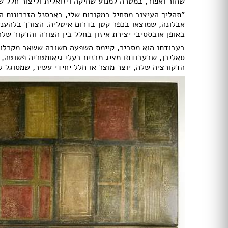
שחור ואפור, במטרה למנוע שחיקה ויזואלית וליצור חלל ש
טפטים
"תהליך העיצוב מתחיל במקורות שלי, בארסנל הזכרונות הפ
תמונות טפט
אבלונה, שמוצאו בכפר קטן בדרום איטליה. הצורך בלהעני
תמונות לבית
באופן אובססיבי יצירת איזון בחלל בין הצורה והדקור שלה
מתלי בגדים
בעבודתו הוא מסביר, קיימת השפעה חשובה ששאב מקרלו מ
מראות
סאליבן, שבעבודתו מציג מבנים בעלי גיאומטריה פשוטה, א
פסלים
הדקורציה שלה, יוצר מוצר או חלל יחידי עשיר, שמסוגל ל
פתרונות אחסון
שטיחים
כריות
פופים
פחים
מעליות
מעלון מדרגות
מפות
כריות
כריות שינה
שטיחים
כיסויים וריפודים