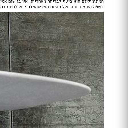
המינימיליזם הוא ביטוי לבריחה מאחריות, אין בו שום אמ
מכונות קפה
בשפה העיצובית הכוללת היום הוא שהאדם יכול לחיות במוז
מסחטת מיץ
מחמם / מייבש מגבות
מגנטים למקררים ולדלתות
מסגרות מתגים ושקעים
מאווררי תקרה
מאווררי תקרה עם תאורה
מאווררים מוגני מים
מאווררי תקרה
מאווררי תקרה עם תאורה
קמין
מזגנים
שערים
גדרות
סורגים
מדרגות
מעקות