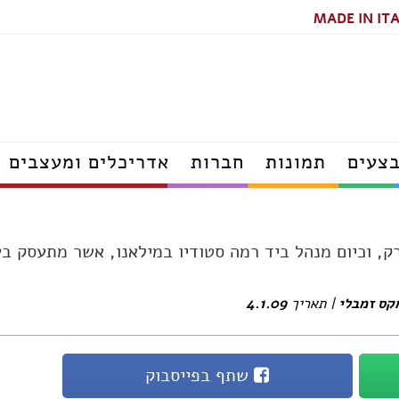
MADE IN IT
תאורה
מטבחים
מקלחונים
ריהוט גן
מזרונים
ארונות
צעים
תמונות
חברות
אדריכלים ומעצבים
אדריכלים
דפים
מעצבי פנים
הנדסאי אדריכלות
ורק, וכיום מנהל ביד רמה סטודיו במילאנו, אשר מתעסק בע
ודפים
יועצי פנג שוואי
אדריכלי נוף
קרה עודפים
מעצבי נוף
מקס זמבלי
| תאריך
4.1.09
פים
הנדסאי נוף
פים
ם
שתף בפייסבוק
דפים
נגרים