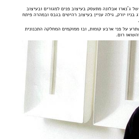
עבודות גבס
דפים
שיפוצים ותיקונים
שר במילאנו, בניהולו של ג´נארו אבלונה מתעסק בעיצוב פנים למגורים ובעיצוב
פים
צבעים
ג בניו יורק, גילה עניין בעיצוב רהיטים בגבס ובמהרה פיתח
חידוש ומכירת רהיטים
אינסטלטורים
רע על פני ארבע קומות, ובו ממוקמים המחלקה התכנונית
השואו רום.
גינון ואביזרים לגינה
מסגריות
עבודות אלומיניום
פיקוח בניה
קבלנים