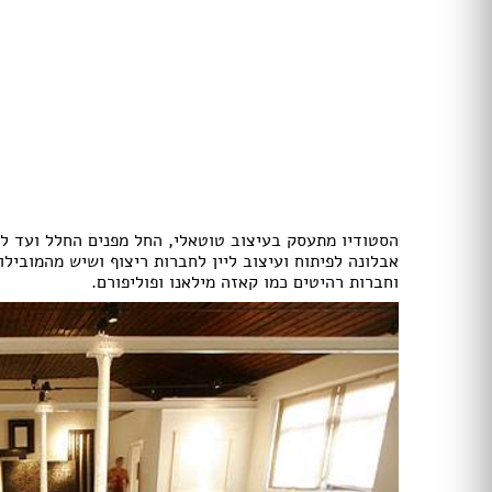
דלתות הזזה
דלת עם חלון / צוהר
דלתות למינטו
ידיות לדלתות
ציפוי לדלתות
דלת בלגית
ברזים
כיורים
הסטודיו מתעסק בעיצוב טוטאלי, החל מפנים החלל ועד לת
אמבטיות ומקלחונים
אבלונה לפיתוח ועיצוב ליין לחברות ריצוף ושיש מהמובילו
אסלות
וחברות רהיטים כמו קאזה מילאנו ופוליפורם.
ארונות אמבטיה
אביזרים
כלים סניטריים במבצע
ג'קוזי
סאונות
מקלחון פינתי
מקלחון חזית