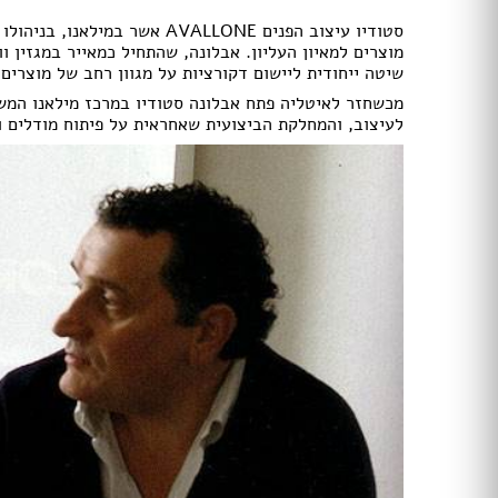
תאורה לחדרי ילדים
חנויות רהיטים עו
סטודיו עיצוב הפנים AVALLONE א
ריהוט וינטאג' / רטרו
חנויות תאורה עוד
מוצרים למאיון העליון. אבלונה, שהתחיל כמאייר במגזין וו
שיטה ייחודית ליישום דקורציות על מגוון רחב של מוצרים.
ריהוט מודרני
ריהוט כפרי
מכשחזר לאיטליה פתח אבלונה סטודיו במרכז מילאנו המשת
לעיצוב, והמחלקת הביצועית שאחראית על פיתוח מודלים ו
ריהוט עתיק
רהיטים מעץ מלא
רהיטים במבצע
רהיטים עודפים
מערכות ישיבה
פינות אוכל קומפלט
שולחנות
כסאות
ארונות
מזנונים ושידות
מיטות
ריהוט לחדר עבודה / משרד
חדרי ילדים קומפלט
חדרי שינה קומפלט
כורסאות טלוויזיה