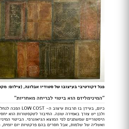
ריהוט גן במבצע
נדנדות וערסלים
מיטות שיזוף
כסאות נוח
ריהוט גן ראטן
ריהוט גן מפלסטיק
פרגולות
וילונות
תנור אפיה
תנור משולב
קולט אדים
פנל דקורטיבי בעיצובו של סטודיו אבלונה, (צילום: מקס
מקררים
מיקסר
"המינימליזם הוא ביטוי לבריחה מאחריות"
כיריים גז
כיום, בעידן בו תר
כיריים חשמליים
ולכן יש צורך באמירה שונה. החיבור לטקסטורות הוא יחס
מיקרוגל
היסטוריים שמשתנים לפי המוצא הגיאוגרפי. הביטוי המיני
מקררי יין
ואשליה של שלמות, אבל חסרים בהם פרקטיות יום יומית, 
בלנדר