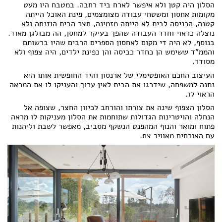
הסלון היה קטן ולא איפשר לארח ביד רחבה. במטבח היו מעט
מקומות אחסון ומשטחי עבודה מצומצמים, פינת האוכל הייתה
הצהרת נגישות
קטנה, הכניסה לבית לא הייתה מזמינה, חצר הבית הוזנחה ולא
נוצלה כראוי וחדר העבודה שהפך בעיקר למחסן, הה מבולגן מאוד.
בנוסף, לא היה די מקום לאחסון הספרים הרבים שהיו ברשותם
והממ"ד ששימש הן כחדר כביסה והן כפינת ילדים, היה צפוף ולא
מסודר.
העיצוב החכם האופטימלי של ארנסון והיד החופשית אותו היא
נתנה למשפחה, שידרגו את הבית לאין ערוך והעניקו לו את המראה
הראוי לו.
הסלון הצפוף שינה את צורתו והורחב לכיוון החצר, שצופה אל
הנחלה והויטרינות הגדולות שתוחמות את הסלון מעניקות לו מראה
פתוח ומואר והנוף המהפנט הנשקף מסביב, מאפשר לשבת וליהנות
עם האורחים מאוויר צח.