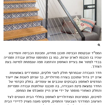
הממ"ד שבקומת הכניסה תוכנן מחדש, ומכונת הכביסה והמייבש
שהיו בו הוכנסו לארון שרות, כמו כן התווספו שולחן עבודה וספריה
בכדי לפתור את בעיית האחסון והוזמנה ספה שנפתחת למיטה בעת
הצורך.
חדר העבודה שבמרתף חולק לשני חלקים, המופרדים באמצעות
ארון יין גדול שתוכנן בצורה מודולרית, כך שניתן לשנות את ייעוד
המדפים לאחסון בקבוקים שוכבים או עומדים. בחלק הקדמי של
החדר נמצאת פינת העבודה, בה תוכננו שולחנות עבודה וספריות
והחלק האחורי מוסתר על ידי ארון היין ומאכלס את המחסן.
לסיכום, הפתרונות המודולריים לאחסון בחללי הבית השונים לצד
העיצוב המודרני הצבעוני והחמים, סיפקו מענה מצוין לדיירי הבית