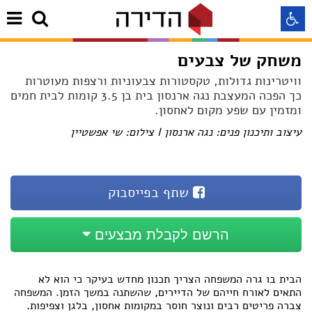
משחק של צבעים
התאמה לקורא מסך
וויטרינות גדולות, טקסטורות צבעוניות ורצפות מעוטרות 
כך הפכה המעצבת נגה ארנסון בית בן 3.5 קומות לבית חמים
ומזמין עם שפע מקום לאחסון.
התאמה לעיוורי צבעים
עיצוב ותיכנון פנים: נגה ארנסון I צילום: שי אפשטיין
התאמה לכבדי ראיה
שתף בפייסבוק
תצוגה רגילה
הרשם לקבלת מבצעים
הדגשת קישורים
Aא
הבית בו גרה המשפחה הצריך תכנון מחדש בעיקר כי הוא לא
Aא
Aא
התאים לאורח חייהם של הדיירים, שהשתנה במשך הזמן. המשפחה
צברה פריטים רבים ונוצר חוסר במקומות אחסון, בלגן וצפיפות.