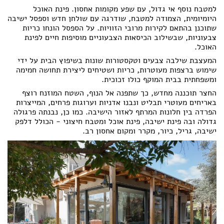
למטבח נוסף אי גדול, עם שפע מקומות אחסון. פינת האוכל
היומיומית, הצמודה למטבח, שודרגה עם שולחן חדש וספסל ישיבה
שתוכנן בהתאם לקירות מרובי הזוויות. על הספסל הונחו כריות
צבעוניות, שבשילוב הכיסאות הצבעוניים מוסיפות חיים לפינת
האוכל.
המעצבת שילבה צבעים וטקסטורות שונות בשיפוץ הבית על ידי
שימוש ברצפות מעוטרות, כריות ושטיחים ליצירת תחושה חמימה
ומשפחתית בבית המוקף כולו זכוכית.
החצר תוכננה מחדש, כך שתפנה אל הנוף, השטח המוזנח רוצף
באריחים מעוטרי תבליט ונבנו אדניות וערוגות פרחים, המייצרות
הפרדה בין חלונות המרתף לאזור הישיבה. כמו כן, נבנתה פרגולה
גדולה ובה פינת ישיבה, פינת אוכל ומטבח חיצוני - הכולל דלפק
ישיבה, גריל, כיור, מקרר ומקום אחסון רב.