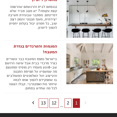
נכנסתם לבית והרגשתם שהרצפה
קצת עקומה? יש מצב סביר שלא
דמיינתם. מסתבר שבעזרת חשיבה
יצירתית, מעוף תכנוני והמון רצון
טוב, כל חסרון יכול בקלות יחסית
להפוך ליתרון.
המגמות והטרנדים בגזרת
המטבח!
בישראל נתפס המטבח כבר עשורים
כציר מרכזי בבית אבל עושה הרושם
שב-2018 מעמדו רק מוסיף ומתעצם
מה שמשפיע על תפיסת התכנון
והעיצוב ועל האלמנטים המשולבים
בו שתפקידם להפוך אותו לכמה
שיותר נוח ואפקטיבי. קבלו הצצה
לכל מה שחדש בתחום.
13
12
2
1
...