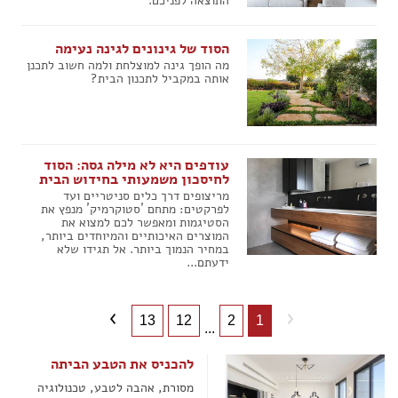
התוצאה לפניכם.
הסוד של גינונים לגינה נעימה
מה הופך גינה למוצלחת ולמה חשוב לתכנן
אותה במקביל לתכנון הבית?
עודפים היא לא מילה גסה: הסוד
לחיסכון משמעותי בחידוש הבית
מריצופים דרך כלים סניטריים ועד
לפרקטים: מתחם ´סטוקרמיק´ מנפץ את
הסטיגמות ומאפשר לכם למצוא את
המוצרים האיכותיים והמיוחדים ביותר,
במחיר הנמוך ביותר. אל תגידו שלא
ידעתם...
13
12
2
1
...
להכניס את הטבע הביתה
מסורת, אהבה לטבע, טכנולוגיה