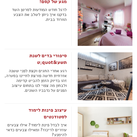
מגע של קסם!
לרגל חודש המודעות לסרטן השד
בדקנו איך ניתן לשלב את הצבע
הוורוד בבית.
סיפורי בדים לשנת
תשע&quot;ט
רגע אחרי החגים וקצת לפני ששנה
אזרחית חדשה פורצת לחיינו בסערה,
זהו בדיוק הזמן להביט קדימה
ולבחון מה צפוי לנו בתחום עיצוב
הפנים על נדבכיו השונים.
עיצוב פינות לימוד
לסטודנטים
איך לבדל פינת לימוד? אילו צבעים
עוזרים לריכוז? ומאילו צבעים כדאי
להימנע?