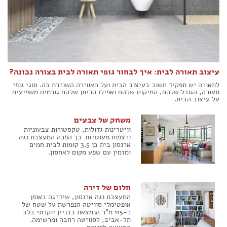
הצהרת נגישות
עיצוב תאורה לבית: איך לבחור גופי תאורה לבית בצורה נכונה?
לתאורה יש תפקיד חשוב בעיצוב הבית ועל האווירה השוררת בה. סוגי גופי
תאורה, הגודל שלהם, המיקום שלהם ואפילו הכיוון שלהם גורמים משפיעים
על עיצוב הבית.
משחק של צבעים
וויטרינות גדולות, טקסטורות צבעוניות
ורצפות מעוטרות  כך הפכה המעצבת נגה
ארנסון בית בן 3.5 קומות לבית חמים
ומזמין עם שפע מקום לאחסון.
חלום של דירה
המעצבת נגה ארנסון, שידרגה באופן
אופטימלי סוויטה הנפרשת על שטח של
כ-115 מ"ר הנמצאת בבניין יוקרתי בלב
תל-אביב, לסוויטה רחבה ומרשימה.