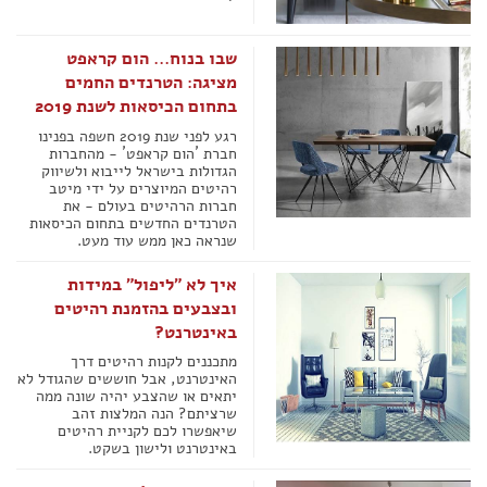
שבו בנוח... הום קראפט
מציגה: הטרנדים החמים
בתחום הכיסאות לשנת 2019
רגע לפני שנת 2019 חשפה בפנינו
חברת ´הום קראפט´ - מהחברות
הגדולות בישראל לייבוא ולשיווק
רהיטים המיוצרים על ידי מיטב
חברות הרהיטים בעולם - את
הטרנדים החדשים בתחום הכיסאות
שנראה כאן ממש עוד מעט.
איך לא "ליפול" במידות
ובצבעים בהזמנת רהיטים
באינטרנט?
מתכננים לקנות רהיטים דרך
האינטרנט, אבל חוששים שהגודל לא
יתאים או שהצבע יהיה שונה ממה
שרציתם? הנה המלצות זהב
שיאפשרו לכם לקניית רהיטים
באינטרנט ולישון בשקט.