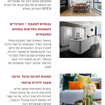
מתקדמת ומגוון רחב של אפשרויות 
הם שהופכים את הפרקטים של חברת
BOEN לטובים בעולם
נכנסים למטבח - הטרנדים
והמגמות החדשות בתחום
המטבחים
בעשור האחרון הפך המטבח מחדר
פרקטי וצדדי שמשמש לבישול בלבד
למרכז הבית. המטבחים של היום
כבר אינם מוסתרים מאחורי קירות,
אלא פתוחים ופונים לחלל המרכזי
וככאלו  לא מן הנמנע היה שגם
העיצוב שלהם יעבור תהפוכות של
ממש.
כסאות לפינת אוכל  הרבה
מעבר לרהיט פרקטי
בשנים האחרונות אנחנו עדים
לחשיבות הרבה של פינות האוכל
לאירוח ולעיצוב הבית. אז מה צפוי
לנו בתחום לשנת 2019? וינטאג´,
קטיפה וצבעוניות רבה