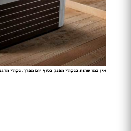
ארונות הזזה
חדרי ארונות
ארונות קיר
ארון 2 דלתות
ארון 3 דלתות
ארון 4 דלתות
ארון 5 דלתות
ארון 6 דלתות ומעלה
פתרונות אחסון לארונות
ארון נעליים
אין כמו שהות בגקוזי מפנק בסוף יום מפרך. גקוזי מדגם Moniralio של חברת ligent
ארונות ספרים
ידיות לארונות
דלתות במבצע
דלתות פנים
דלתות כניסה
דלתות כנף
דלת כנף וחצי
דלת דו כנפית