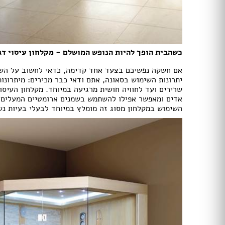
ריהוט גן במבצע
נדנדות וערסלים
מיטות שיזוף
כסאות נוח
כשהבית הופך להיות הנופש המושלם - מקלחון עיסוי דגם ewaterfall
ריהוט גן ראטן
ריהוט גן מפלסטיק
אם חשקה נפשיכם בצעד אחד קדימה, כדאי לחשוב על השיל
יתרונות השימוש בסאונה, אתם ודאי כבר מכירים: מיתרונו
שרירים ועד לחוויה חושית מרגיעה במיוחד. מקלחון העיס
פרגולות
אדים ומאפשר אפילו להשתמש בשמנים ארומטיים המעלים א
וילונות
השימוש במקלחון מסוג זה מומלץ במיוחד לבעלי בעיות נ
תנור אפיה
תנור משולב
קולט אדים
מקררים
מיקסר
כיריים גז
כיריים חשמליים
מיקרוגל
מקררי יין
בלנדר