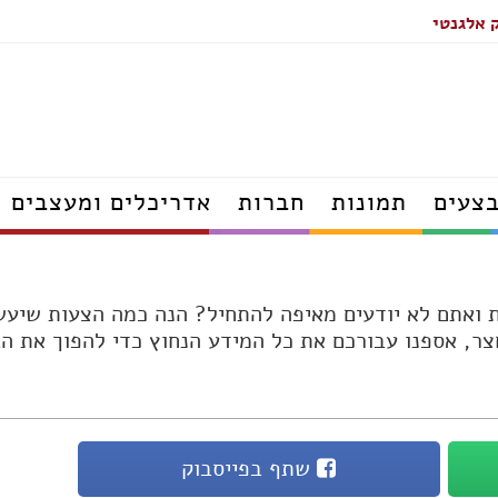
 אלגנטי
תאורה
מטבחים
מקלחונים
ריהוט גן
מזרונים
ארונות
צעים
תמונות
חברות
אדריכלים ומעצבים
אדריכלים
דפים
מעצבי פנים
הנדסאי אדריכלות
ואתם לא יודעים מאיפה להתחיל? הנה כמה הצעות שיעשו
ודפים
יועצי פנג שוואי
חצר, אספנו עבורכם את כל המידע הנחוץ כדי להפוך את ה
אדריכלי נוף
קרה עודפים
מעצבי נוף
פים
הנדסאי נוף
פים
ם
שתף בפייסבוק
דפים
נגרים