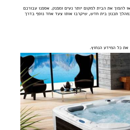
עבודות גבס
דפים
שיפוצים ותיקונים
 להפוך את הבית למקום יותר נעים ומפנק. אספנו עבורכם
פים
צבעים
במהלך תכנון בית חדש, שיקרבו אותו צעד אחד נוסף בדרך
חידוש ומכירת רהיטים
אינסטלטורים
גינון ואביזרים לגינה
מסגריות
עבודות אלומיניום
 את כל המידע הנחוץ.
פיקוח בניה
קבלנים