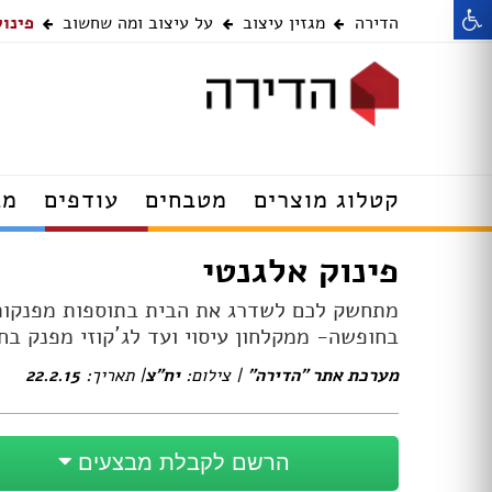
הדירה
מגזין עיצוב
על עיצוב ומה שחשוב
פינוק
רהיטים
דלתות
קטלוג מוצרים
מטבחים
עודפים
מב
מנורות תלייה
שולחנות עודפים
פינוק אלגנטי
מנורות קיר
מערכות ישיבה עו
תאורה שקועה
כסאות עודפים
מתחשק לכם לשדרג את הבית בתוספות מפנקות 
מנורות צמודות תקרה
מזנונים ושידות ע
בחופשה- ממקלחון עיסוי ועד לג´קוזי מפנק ב
ספוטים
מנורות עומדות
מנורות צמודות ת
מערכת אתר "הדירה"
| צילום:
יח"צ
| תאריך:
22.2.15
מנורות שולחן
מנורות תקרה עוד
מנורות קריאה
תאורה שקועה עוד
מסגרות מתגים ושקעים
מנורות קיר עודפי
הרשם לקבלת מבצעים
מאווררי תקרה עם תאורה
מנורות עומדות עו