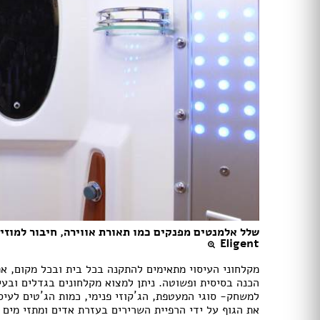
מקלחון עגול
מקלחון הזזה
ריצוף בטון
ריצוף לבית
ריצוף חוץ
אריחי חיפוי וריצוף
פרקט
ריצוף דמוי פרקט
ריצוף פסיפס
ריצוף PVC
משטחים
חיפוי קירות לבית
טפטים
שלל אלמנטים מפנקים כמו תאורת אווירה, חיבור למוזיק
חיפוי בריקים
Eligent
ריצוף דקים
דשא סינתטי
מקלחוני העיסוי מתאימים להתקנה בכל בית ובכל מקום, אפ
הכנה בסיסית ופשוטה. ניתן למצוא מקלחונים בגדלים ובע
דקים
למשחק- סוגי המעטפת, הג´קוזי פנימי, כמות הג´טים לעיסו
את הגוף על ידי הרפיית השרירים בעזרת אדים ומתזי מים ח
מדבקות קיר