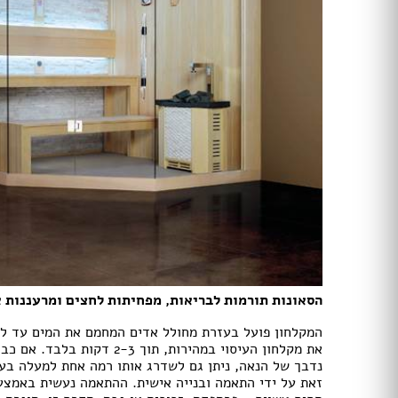
מכונות קפה
מסחטת מיץ
מחמם / מייבש מגבות
מגנטים למקררים ולדלתות
מסגרות מתגים ושקעים
מאווררי תקרה
מאווררי תקרה עם תאורה
מאווררים מוגני מים
מאווררי תקרה
מאווררי תקרה עם תאורה
קמין
מזגנים
שערים
הסאונות תורמות לבריאות, מפחיתות לחצים ומרעננות את הג
גדרות
סורגים
המקלחון פועל בעזרת מחולל אדים המחמם את המים עד ל
את מקלחון העיסוי במהירות, ת
נדבך של הנאה, ניתן גם לשדרג אותו רמה אחת למעלה בעז
מדרגות
זאת על ידי התאמה ובנייה אישית. ההתאמה נעשית באמצעו
מעקות