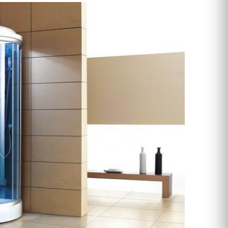
טפטים
תמונות טפט
תמונות לבית
מתלי בגדים
מראות
פסלים
פתרונות אחסון
שטיחים
כריות
פופים
פחים
מעליות
מעלון מדרגות
מפות
כריות
כריות שינה
שטיחים
כיסויים וריפודים