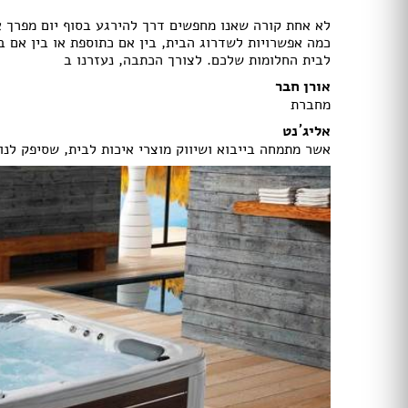
תאורה לחדרי ילדים
חנויות רהיטים עו
לא אחת קורה שאנו מחפשים דרך להירגע בסוף יום מפרך או
ריהוט וינטאג' / רטרו
חנויות תאורה עוד
כמה אפשרויות לשדרוג הבית, בין אם כתוספת או בין אם 
לבית החלומות שלכם. לצורך הכתבה, נעזרנו ב
ריהוט מודרני
ריהוט כפרי
אורן חבר
ריהוט עתיק
מחברת
רהיטים מעץ מלא
אליג´נט
רהיטים במבצע
אשר מתמחה בייבוא ושיווק מוצרי איכות לבית, שסיפק לנו
רהיטים עודפים
מערכות ישיבה
פינות אוכל קומפלט
שולחנות
כסאות
ארונות
מזנונים ושידות
מיטות
ריהוט לחדר עבודה / משרד
חדרי ילדים קומפלט
חדרי שינה קומפלט
כורסאות טלוויזיה