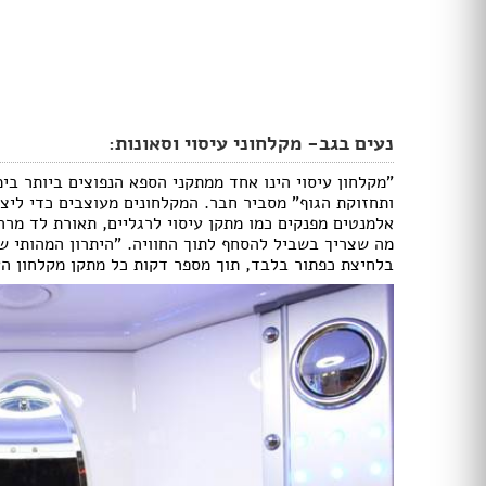
דלתות הזזה
דלת עם חלון / צוהר
דלתות למינטו
ידיות לדלתות
ציפוי לדלתות
דלת בלגית
נעים בגב- מקלחוני עיסוי וסאונות:
"מקלחון עיסוי הינו אחד ממתקני הספא הנפוצים ביותר בימ
ברזים
ותחזוקת הגוף" מסביר חבר. המקלחונים מעוצבים כדי ליצו
אלמנטים מפנקים כמו מתקן עיסוי לרגליים, תאורת לד מרהי
כיורים
מה שצריך בשביל להסחף לתוך החוויה. "היתרון המהותי ש
אמבטיות ומקלחונים
בלחיצת כפתור בלבד, תוך מספר דקות כל מתקן מקלחון הע
אסלות
ארונות אמבטיה
אביזרים
כלים סניטריים במבצע
ג'קוזי
סאונות
מקלחון פינתי
מקלחון חזית