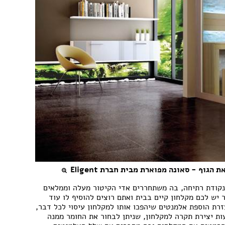
וף - סאונה מפוארת מבית חברת Eligent
נקודת רתיחה, בה משתחררים אדי הקיטור מעלה וממלאים
וך 2-3 דקות בלבד. אם כבר יש לכם מקלחון קיים בבית ואתם רוצים להוסיף לו עוד
רת הוספת אלמנטים שיהפכו אותו למקלחון עיסוי לכל דבר,
ת יצירת תקרה למקלחון, שניתן לבחור את החומר ממנה