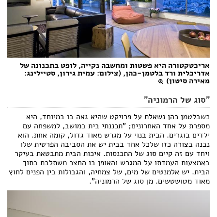
אריכטקטורה היא פשטות ומחשבה נקייה, לופט בתכנונה של
אדריכלית ורד בלטמן-כהן, (צילום: עמית גירון, סטיילינג:
מאירה סיטון)
"סוג של הרמוניה"
כשבלטמן כהן נשאלת על פרויקט שהיא גאה בו במיוחד, היא
מספרת על אחד האחרונים; "תכננתי בית במושב, למשפחה עם
ילדים בוגרים. הבית בנוי על מגרש מאוד גדול, קומה אחת. הוא
נבנה בצורה כזו שלכל אחד בבית יש את הסביבה הפרטית שלו
ויחד עם זה קיים סוג של התכנסות. איכות הבית מתבטאת בעיקר
באמצעות העמדתו על המגרש והאופן בו החצר משתלבת בתוך
הבית. יש אלמנטים של מים, של צמחיה, והגבולות בין הפנים לחוץ
מאוד מטושטשים. מן סוג של הרמוניה".