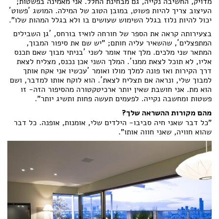
מדויק, החשיבה נקייה, גם מבחינת החלל. אני מאמינה בפשטות;
העיצוב צריך להיות פשוט, במובן הטוב של המילה. המושג ´פשוט´
יכול להיות נלוז בגלל השימוש שעושים בו ולא בגלל המהות שלו".
בצעירותה קראה את הספר של חורחה לואיז בורחס, ´גן השבילים
המתפצלים´, שהשאיר עליה חותם; "יש שם את סיפור המבוך,
המתאר שני מלכים. מלך אחד אומר לשני ´בניתי מבוך שאם תכנס
אליו, לא תוכל לצאת ממנו´. המלך השני אכן נכנס, מצליח לצאת
דרך הקירות ואז פונה למלך מולו ואומר ´עכשיו אני אקח אותך
למבוך שלי, ונראה אם תצליח לצאת´. הוא לוקח אותו למדבר, ושם
הוא מת. אני חושבת שאין יותר ארכיטקטורה מהסיפור הזה- זו
פשטות ומחשבה נקייה. לפעמים תעשה פחות ותשיג יותר".
מהם מקורות ההשראה שלך?
"כל דבר שאני חיה סביבו- הילדים שלי, אומנות, אופנה. כל דבר
שהוא חוויה, שאני חווה אותו".