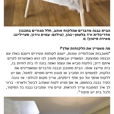
הבית נבנה מדברים שהלקוח אוהב, חלל מגורים בתכנון
אדריכלית ורד בלטמן-כהן, (צילום: עמית גירון, סטיילינג:
מאירה סיטון)
מה מאפיין את הלקוחות שלך?
"משכבות אוכלוסייה שונות, ישנם לקוחות עשירים וישנם כאלו עם
הכנסה ממוצעת. המאפיין שבאמת חשוב לנו הוא האפשרות לקיים
איתם דיון; הלקוח מביא את עצמו ואתה בונה לו בית לחיות בו,
בית שייצג אותו. הבית מתוכנן ונבנה מדברים שמאפיינים את
הלקוח, לפעמים זה תחביב או סגנון חיים מסוים. למשל, אם יש
ללקוח אוסף של 30 אלף דיסקים, צריך מקום לכולם- אז גובה
הקיר נבנה בהתאם, או אם מגיע לקוח שאוהב לבשל ולארח- ברור
לך איך המטבח צריך להראות. קיים ציר שסביבו נבנה כל הסיפור,
ולכל בית יש סיפור".