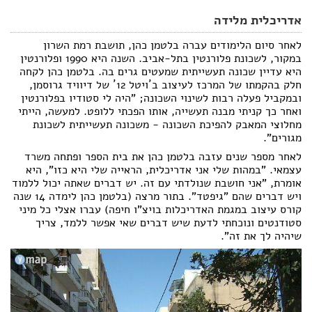
אדריכלית מלידה
לאחר סיום הלימודים עברה בלטמן כהן, תושבת רמת השרון
במקור, לשכונת פלורנטין בתל-אביב. השנה היא 1990 ופלורנטין
היא עדיין שכונה תעשייתית שמעטים גרים בה. בלטמן כהן לקחה
חלק בהקמתו של המרכז לעיצוב ב´ויטל 12´ של דיוויד גרוסמן,
ובמקביל פעלה רבות לשינוי השכונה; "היה לי סטודיו בפלורנטין
ואחר כך קניתי מבנה תעשייה, אותו הפכתי ללופט. למעשה, הייתי
מחלוצי המאבק להפיכת השכונה - משכונה תעשייתית לשכונת
מגורים".
לאחר מספר שנים עזבה בלטמן כהן את בית הספר ופתחה משרד
עצמאי. "במהות שלי אני אדריכלית, הראייה שלי היא כזו", היא
אומרת, "אני חושבת שנולדתי עם זה. יש דברים שאתה יכול ללמוד
ויש דברים שהם "גיפטד". בתור מרצה (בלטמן כהן לימדה 14 שנה
קורס עיצוב במגמת האדריכלות בויצ"ו חיפה) עברו אצלי כל מיני
סטודנטים ונוכחתי לדעת שיש דברים שאי אפשר ללמד, צריך
שיהיה לך את זה".