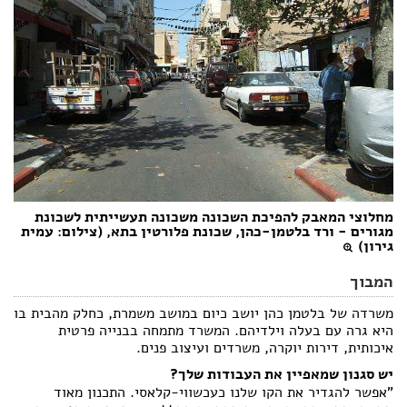
מחלוצי המאבק להפיכת השכונה משכונה תעשייתית לשכונת
מגורים - ורד בלטמן-כהן, שכונת פלורטין בתא, (צילום: עמית
גירון)
המבוך
משרדה של בלטמן כהן יושב כיום במושב משמרת, כחלק מהבית בו
היא גרה עם בעלה וילדיהם. המשרד מתמחה בבנייה פרטית
איכותית, דירות יוקרה, משרדים ועיצוב פנים.
יש סגנון שמאפיין את העבודות שלך?
"אפשר להגדיר את הקו שלנו כעכשווי-קלאסי. התכנון מאוד