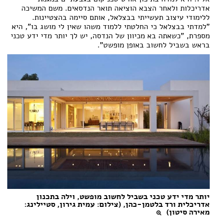
אדריכלות ולאחר הצבא הוציאה תואר הנדסאים. משם המשיכה
ללימודי עיצוב תעשייתי בבצלאל, אותם סיימה בהצטיינות.
"למדתי בבצלאל כי החלטתי ללמוד משהו שאין לי מושג בו", היא
מספרת, "כשאתה בא מכיוון של הנדסה, יש לך יותר מדי ידע טכני
בראש בשביל לחשוב באופן מופשט".
יותר מדי ידע טכני בשביל לחשוב מופשט, וילה בתכנון
אדריכלית ורד בלטמן-כהן, (צילום: עמית גירון, סטיילינג:
מאירה סיטון)