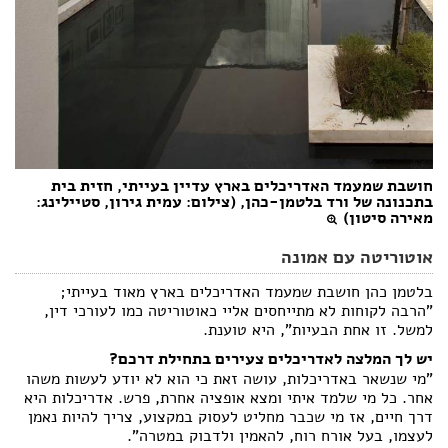
חושבת שמעמד האדריכלים בארץ עדיין בעייתי, חזית בית
בתכנונה של ורד בלטמן-כהן, (צילום: עמית גירון, סטיילינג:
מאירה סיטון)
אוטוריטה עם אמונה
בלטמן כהן חושבת שמעמד האדריכלים בארץ מאוד בעייתי;
"הרבה לקוחות לא מתייחסים אליי כאוטוריטה כמו לעורכי דין,
למשל. זו אחת הבעיות", היא טוענת.
יש לך המלצה לאדריכלים צעירים בתחילת דרכם?
"מי שנשאר באדריכלות, עושה זאת כי הוא לא יודע לעשות משהו
אחר. כל מי שלמד איתי ומצא אופציה אחרת, פרש. אדריכלות היא
דרך חיים, אז מי שכבר מחליט לעסוק במקצוע, צריך להיות נאמן
לעצמו, בעל אורח רוח, להאמין ולדבוק במטרה".