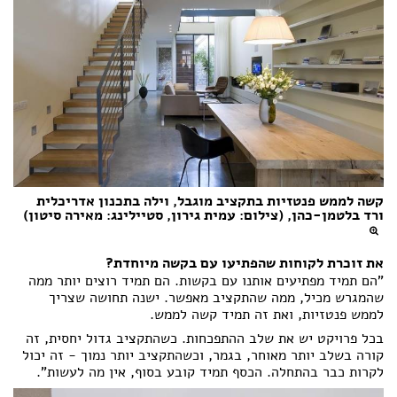
קשה לממש פנטזיות בתקציב מוגבל, וילה בתכנון אדריכלית
ורד בלטמן-כהן, (צילום: עמית גירון, סטיילינג: מאירה סיטון)
את זוכרת לקוחות שהפתיעו עם בקשה מיוחדת?
"הם תמיד מפתיעים אותנו עם בקשות. הם תמיד רוצים יותר ממה
שהמגרש מכיל, ממה שהתקציב מאפשר. ישנה תחושה שצריך
לממש פנטזיות, ואת זה תמיד קשה לממש.
בכל פרויקט יש את שלב ההתפכחות. כשהתקציב גדול יחסית, זה
קורה בשלב יותר מאוחר, בגמר, וכשהתקציב יותר נמוך - זה יכול
לקרות כבר בהתחלה. הכסף תמיד קובע בסוף, אין מה לעשות".