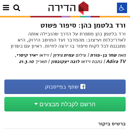
ורד בלטמן כהן: סיפור פשוט
התאמה לקורא מסך
ורד בלטמן כהן מספרת על הדרך שהובילה אותה
לאדריכלות ועיצוב: מהמדבר ועד המושב הירוק, היא
מתכננת לכל לקוח סיפור בו ירצה לחיות. ראיון עם כשרון
התאמה לעיוורי צבעים
מאת
שחר בן-פורת
| צילום
עמית גירון
| וידאו
יאיר קיסרי,
Adira TV
| כתבת וידאו
לובה יעקובסון
| תאריך
21.3.10
התאמה לכבדי ראיה
תצוגה רגילה
שתף בפייסבוק
הדגשת קישורים
הרשם לקבלת מבצעים
Aא
Aא
Aא
כרטיס ביקור