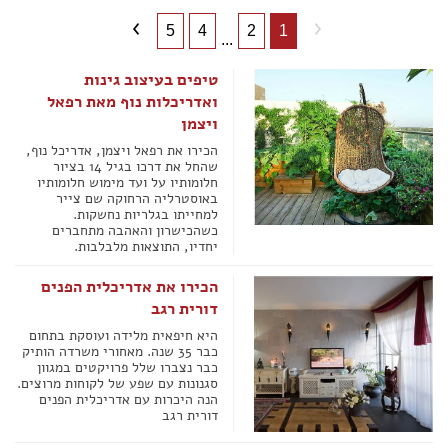
5
4
2
1
...
טיפים בעיצוב גינות
ואדריכלות נוף מאת רפאל
ויצמן
הכירו את רפאל ויצמן, אדריכל נוף,
שהחל את דרכו בגיל 14 בציור
חלומותיו על ועד מימוש חלומותיו
באוסטרליה הרחוקה שם צייר
למחייתו בגלריות נחשקות.
כשהכישרון והאהבה מתחברים
יחדיו, התוצאות מלבלבות.
הכירו את אדריכלית הפנים
דורית רגב
היא חיפאית מלידה ועוסקת בתחום
כבר 35 שנה. מאחורי משרדה הותיק
כבר נצברו שלל פרויקטים במגוון
סגנונות עם שפע של לקוחות מרוצים.
הנה היכרות עם אדריכלית הפנים
דורית רגב