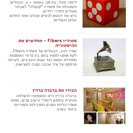
לימור סגול, בת 36, נשואה + 2, הבעלים
והמנהלת של סטודיו "קוקולה" לאבזור
משלים לחדרי ילדים,
היא עוד דוגמא לנשים שהלכו אחר החלום
שלהן והצליחו.
סטודיו Fibers - מחדשים את
ההיסטוריה
אמיר להב, הבעלים של סטודיו Fibers,
לקח אותנו למסע בזמן בין פרטי האספנות
מתחילת המאה ועד שנות השבעים, לשיחה
מרתקת על איך אהבה הפכה למציאות.
הכירו את ברברה ברזין
ברברה ברזין היא המאסטרו להצלחה
מעשית בתחום לימודי עיצוב פנים, ואחת
מאדריכליות הפנים המובילות והפוריות
ביותר בארץ.