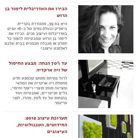
הכירו את האדריכלית לימור בן
הרוש
היא בת 39, מתגוררת בקריית
ביאליק ובעלת נסיון של כ-16 שנים
באדריכלות ועיצוב פנים. הכירו את
לימור בן הרוש שמבטיחה להפוך כל
חסרון או מגבלה תכנונית בבית שלכם
לאלמנט עיצובי
עד 70% הנחה: מבצע החיסול
של ויה ארקדיה
לרגל פתיחת מתחם קונספט חדש
מחסלת ויה ארקדיה את המלאי
ומציעה מגוון מוצרי ריצוף וחיפוי,
כלים סניטריים, אמבטיות ועוד
בהנחות של עד 70%. מהרו, לפני
שייגמר
תערוכת עיצוב 2012:
החידושים, הטכנולוגיות,
העיצובים