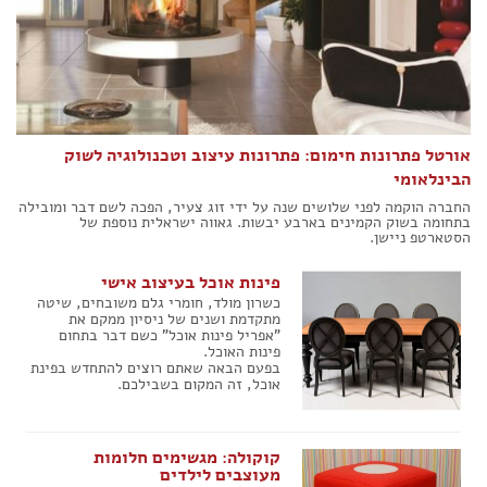
הצהרת נגישות
אורטל פתרונות חימום: פתרונות עיצוב וטכנולוגיה לשוק
הבינלאומי
החברה הוקמה לפני שלושים שנה על ידי זוג צעיר, הפכה לשם דבר ומובילה
בתחומה בשוק הקמינים בארבע יבשות. גאווה ישראלית נוספת של
הסטארטפ ניישן.
פינות אוכל בעיצוב אישי
כשרון מולד, חומרי גלם משובחים, שיטה
מתקדמת ושנים של ניסיון ממקם את
"אפריל פינות אוכל" כשם דבר בתחום
פינות האוכל.
בפעם הבאה שאתם רוצים להתחדש בפינת
אוכל, זה המקום בשבילכם.
קוקולה: מגשימים חלומות
מעוצבים לילדים