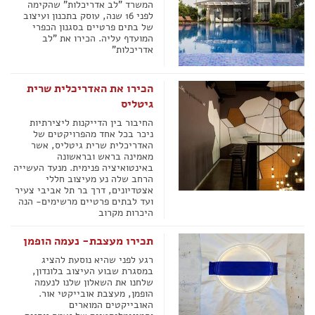
המשרד "לב אדריכלות" שהקימה
לפני 16 שנה, עוסק בתכנון ועיצוב
של בתים פרטיים בסגנון הכפרי
המועדף עליה. הכירו את "לב
אדריכלות"
הכירו את האדריכלית שרית
גיטליס
החיבור בין הדייקנות ליצירתיות
ניכר בכל אחד מהפרויקטים של
האדריכלית שרית גיטליס, אשר
מאמינה בראש ובראשונה
באינטואיציה פנימית. מנעד העשייה
הרחב שלה נע מעיצוב חללי
אצטדיונים, דרך בר תל אביבי צעיר
ועד לבתים פרטיים מרשימים- הנה
היכרות מקרוב
תכירו מעצבת- נעמה הופמן
רגע לפני שהיא נוסעת להציג
במסגרת שבוע העיצוב בלונדון,
שלחנו את השאלון שלנו לנעמה
הופמן, מעצבת אובייקטי אור.
האובייקטים המוארים