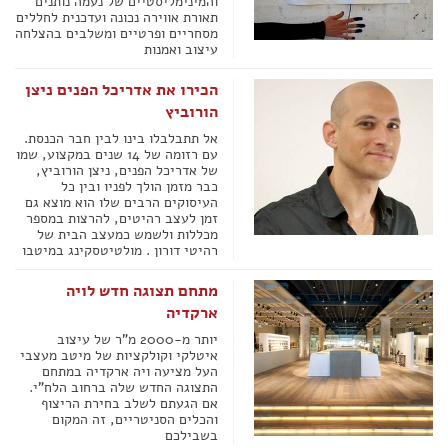
והמינימליסטיים של נעמה נותנים
תאורת אווירה נכונה ועדכנית לחללים
מסחריים ופרטיים ומשלבים בהצלחה
עיצוב ואמנות
הכירו את אדריכל הפנים ניצן
הורוביץ
אל תתבלבלו בינו לבין חבר הכנסת.
עם רזומה של 14 שנים במקצוע, שמו
של אדריכל הפנים, ניצן הורוביץ,
כבר מזמן הולך לפניו ובין כל
העיסוקים הרבים שלו הוא מוצא גם
זמן לעצב רהיטים, להרצות במספר
מכללות ולשמש כמעצב הבית של
רהיטי דורון . מולטיטסקינג במיטבו
מתחם תצוגה חדש לויה
ארקדיה
יותר מ-2000 מ"ר של עיצוב
איטלקי וקולקציות של מיטב מעצבי
העל מציעה ויה ארקדיה במתחם
התצוגה החדש שלה ברחוב הלח"י.
אם הגעתם לשלב בחירת הריצוף
והכלים הסניטריים, זה המקום
בשבילכם