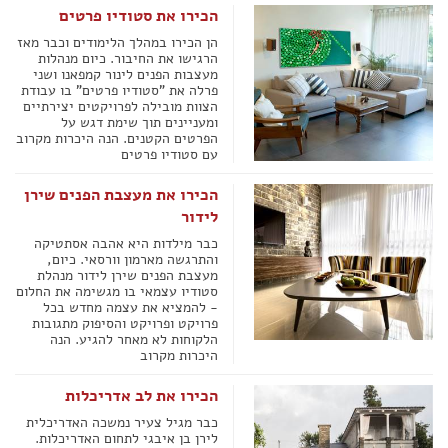
הכירו את סטודיו פרטים
הן הכירו במהלך הלימודים וכבר מאז
הרגישו את החיבור. כיום מנהלות
מעצבות הפנים לינור קמפאנו ושני
פרלה את "סטודיו פרטים" בו עבודת
הצוות מובילה לפרויקטים יצירתיים
ומעניינים תוך שימת דגש על
הפרטים הקטנים. הנה היכרות מקרוב
עם סטודיו פרטים
הכירו את מעצבת הפנים שירן
לידור
כבר מילדות היא אהבה אסתטיקה
והתרגשה מארמון וורסאי. כיום,
מעצבת הפנים שירן לידור מנהלת
סטודיו עצמאי בו מגשימה את החלום
- להמציא את עצמה מחדש בכל
פרויקט ופרויקט והסיפוק מתגובות
הלקוחות לא מאחר להגיע. הנה
היכרות מקרוב
הכירו את לב אדריכלות
כבר מגיל צעיר נמשכה האדריכלית
לירן בן איבגי לתחום האדריכלות.