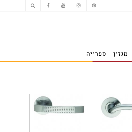
כלים סניטריים
מוצרי חשמל
מגזין
ספרייה
הצצה לבתים מעוצבים
טרנדים שמלבישים את הבית
עשו זאת בעצמכם
על עיצוב ומה שחשוב
פנג שוואי
חדש בעיצוב
טיפים לצרכנות נבונה
תערוכות, חידושים ואירועים
ראיונות אישיים עם מובילי תחום
כשעיצוב וטבע נפגשים