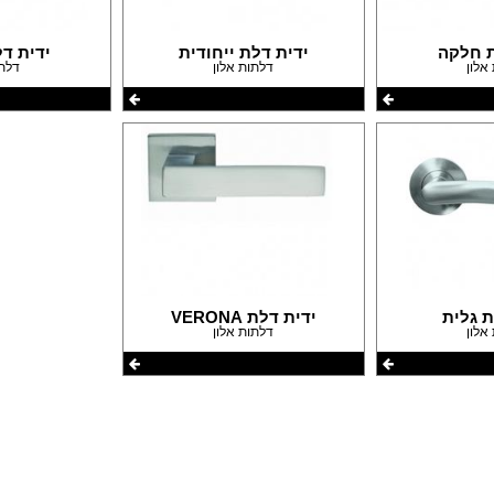
עבודות גבס
דפים
שיפוצים ותיקונים
פים
צבעים
ת חלקה
ידית דלת ייחודית
ידית ד
אלון
דלתות אלון
דלתו
חידוש ומכירת רהיטים
אינסטלטורים
גינון ואביזרים לגינה
מסגריות
עבודות אלומיניום
פיקוח בניה
קבלנים
ת גלית
ידית דלת VERONA
אלון
דלתות אלון