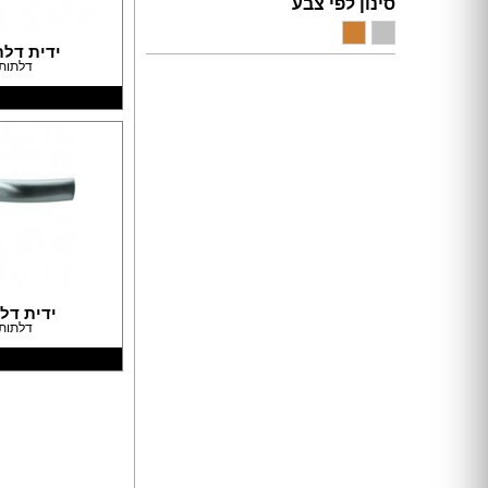
תאורה לחדרי ילדים
סינון לפי צבע
חנויות רהיטים עו
ריהוט וינטאג' / רטרו
חנויות תאורה עוד
ידית דל
דלתות 
ריהוט מודרני
ריהוט כפרי
ריהוט עתיק
רהיטים מעץ מלא
רהיטים במבצע
רהיטים עודפים
מערכות ישיבה
פינות אוכל קומפלט
שולחנות
כסאות
ארונות
ידית דל
דלתות 
מזנונים ושידות
מיטות
ריהוט לחדר עבודה / משרד
חדרי ילדים קומפלט
חדרי שינה קומפלט
כורסאות טלוויזיה