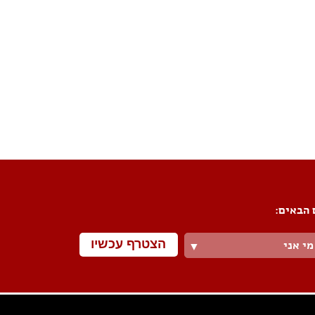
פורום שיפוצים
פורום עיצוב פנים
פורום אדריכלות
פורום תאורה
פורום מטבחים
פורום צביעה
פורום ריצוף \ חיפוי \ חדרי אמבטיות
פורום ארונות
 הבאים:
הצטרף עכשיו
מי אני
▼