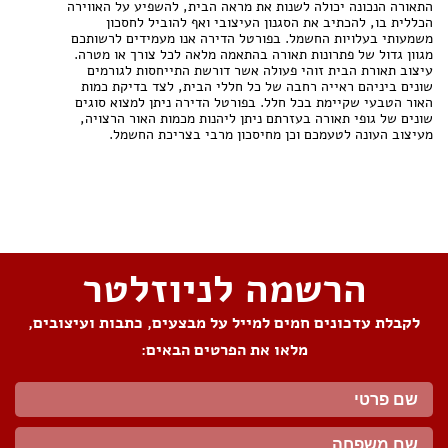
התאורה הנכונה יכולה לשנות את מראה הבית, להשפיע על האווירה
הכללית בו, להכתיב את הסגנון העיצובי ואף להוביל לחסכון
משמעותי בעלויות החשמל. בפורטל הדירה אנו מעמידים לרשותכם
מגוון גדול של פתרונות תאורה בהתאמה מלאה לכל צורך או מטרה.
עיצוב תאורת הבית זוהי פעולה אשר דורשת התייחסות לגורמים
שונים ביניהם ראייה רחבה של כל חללי הבית, לצד בדיקת כמות
האור הטבעי שקיימת בכל חלל. בפורטל הדירה ניתן למצוא סוגים
שונים של גופי תאורה בעזרתם ניתן ליהנות מכמות האור הרצויה,
מעיצוב העונה לטעמכם וכן מחיסכון מרבי בצריכת החשמל.
שתפו את העמוד
הרשמה לניוזלטר
לקבלת עדכונים חמים למייל על מבצעים, כתבות ועיצובים,
מלאו את הפרטים הבאים: