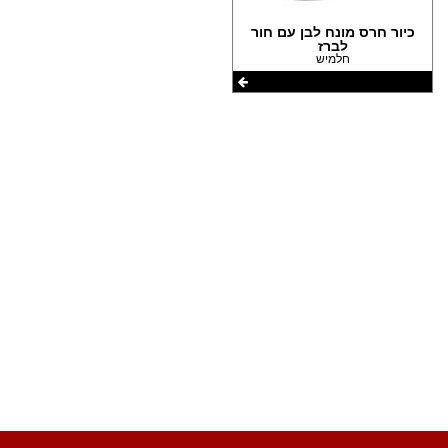
(1)
הצהרת נגישות
כיור חרס מונח לבן עם חור
לברז
חלמיש
שתפו את העמוד