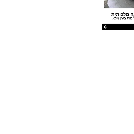
עבודות גבס
דפים
שיפוצים ותיקונים
פים
צבעים
ה מלכותית
חידוש ומכירת רהיטים
אינסטלטורים
גינון ואביזרים לגינה
מסגריות
עבודות אלומיניום
פיקוח בניה
קבלנים