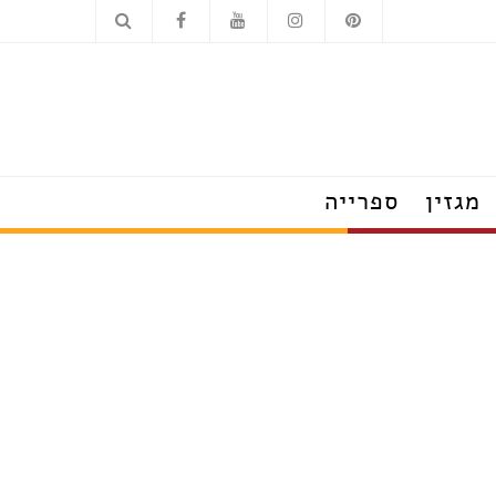
כלים סניטריים
מוצרי חשמל
מגזין
ספרייה
הצצה לבתים מעוצבים
טרנדים שמלבישים את הבית
עשו זאת בעצמכם
על עיצוב ומה שחשוב
פנג שוואי
חדש בעיצוב
טיפים לצרכנות נבונה
תערוכות, חידושים ואירועים
ראיונות אישיים עם מובילי תחום
כשעיצוב וטבע נפגשים