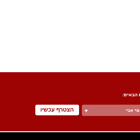
פורום שיפוצים
פורום עיצוב פנים
פורום אדריכלות
פורום תאורה
פורום מטבחים
פורום צביעה
פורום ריצוף \ חיפוי \ חדרי אמבטיות
פורום ארונות
 הבאים:
הצטרף עכשיו
מי אני
▼