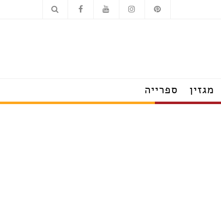
כלים סניטריים
מוצרי חשמל
מגזין
ספרייה
הצצה לבתים מעוצבים
טרנדים שמלבישים את הבית
עשו זאת בעצמכם
על עיצוב ומה שחשוב
פנג שוואי
חדש בעיצוב
טיפים לצרכנות נבונה
תערוכות, חידושים ואירועים
ראיונות אישיים עם מובילי תחום
כשעיצוב וטבע נפגשים