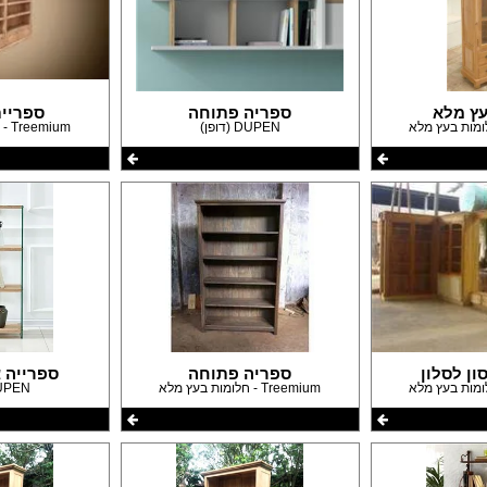
עבודות גבס
דפים
שיפוצים ותיקונים
פים
צבעים
חידוש ומכירת רהיטים
אינסטלטורים
עץ מלא
ספריה פתוחה
ספריי
גינון ואביזרים לגינה
DUPEN (דופן)
Treemium - חלומות בעץ מלא
מסגריות
עבודות אלומיניום
פיקוח בניה
קבלנים
ון לסלון
ספריה פתוחה
ספרייה צ
Treemium - חלומות בעץ מלא
DUPEN (ד