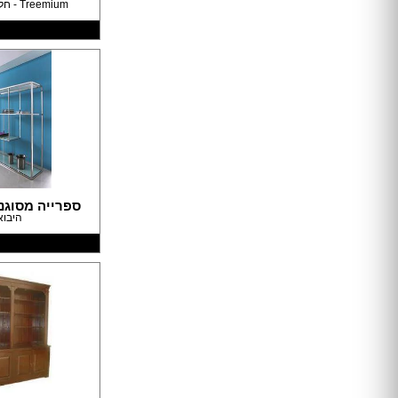
Treemium - חלומות בעץ מלא
טפטים
תמונות טפט
תמונות לבית
מתלי בגדים
מראות
פסלים
פתרונות אחסון
שטיחים
כריות
פופים
ספרייה מסוגנ
פחים
היבוא
מעליות
מעלון מדרגות
מפות
כריות
כריות שינה
שטיחים
כיסויים וריפודים