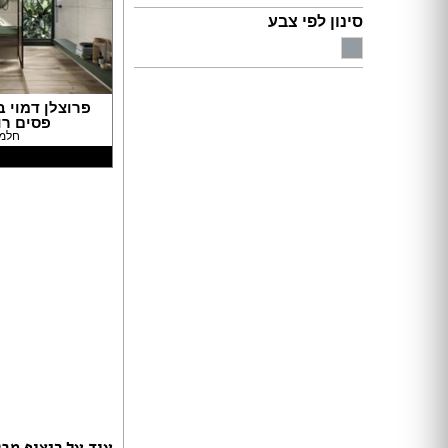
תאורה לחדרי ילדים
סינון לפי צבע
חנויות רהיטים עו
ריהוט וינטאג' / רטרו
חנויות תאורה עוד
ריהוט מודרני
ריהוט כפרי
פרוצלן דמוי ב
ריהוט עתיק
פסים רו
רהיטים מעץ מלא
חלמ
רהיטים במבצע
רהיטים עודפים
מערכות ישיבה
פינות אוכל קומפלט
שולחנות
כסאות
ארונות
מזנונים ושידות
מיטות
ריהוט לחדר עבודה / משרד
חדרי ילדים קומפלט
חדרי שינה קומפלט
כורסאות טלוויזיה
עוד על ריצוף מבט