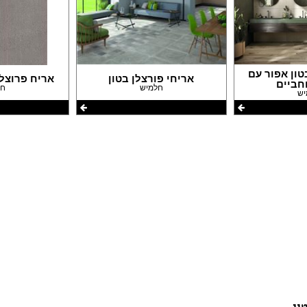
עבודות גבס
דפים
שיפוצים ותיקונים
פים
צבעים
חידוש ומכירת רהיטים
אינסטלטורים
טון אפור עם
גינון ואביזרים לגינה
אריחי פורצלן בטון
אריח פרוצלן דגם 
חביים
חלמיש
חל
מסגריות
יש
עבודות אלומיניום
פיקוח בניה
קבלנים
ון