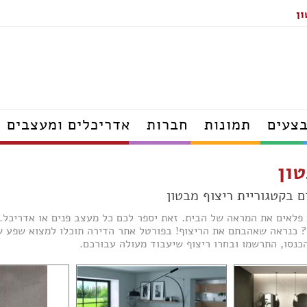
ון
תאורה
מטבחים
מקלחונים
ריהוט גן
מזרונים
ארונות
צעים
תמונות
חברות
אדריכלים ומעצבים
אדריכלים
טון
דפים
מעצבי פנים
הנדסאי אדריכלות
ודפים
יועצי פנג שוואי
 פלאים את המראה של הבית. זאת יספר לכם כל מעצב פנים או אדריכל
אדריכלי נוף
 כנראה שאהבתם את הריצוף! בפורטל אתר הדירה תוכלו למצוא שפע של ס
קרה עודפים
מעצבי נוף
הכנסו, התרשמו ובחרו ריצוף שיעבוד מעולה עבורכם.
פים
הנדסאי נוף
פים
ם
דפים
נגרים