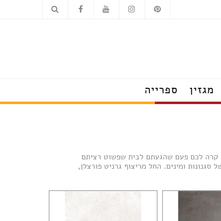
כלים סניטריים
מוצרי חשמל
מגזין
ספרייה
הצצה לבתים מעוצבים
טרנדים שמלבישים את הבית
עשו זאת בעצמכם
על עיצוב ומה שחשוב
. קרה לכם פעם שהגעתם לבית שפשוט רציתם
פנג שוואי
גנונות ומינים. החל מריצוף גרניט פורצלן,
חדש בעיצוב
טיפים לצרכנות נבונה
תערוכות, חידושים ואירועים
ראיונות אישיים עם מובילי תחום
כשעיצוב וטבע נפגשים