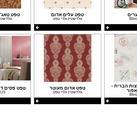
עבודות גבס
דפים
שיפוצים ותיקונים
פים
צבעים
רים
טפט עלים אדום
טפט טאג'
Blin
גולדשטיין גלרי טפט
גולדשטיי
חידוש ומכירת רהיטים
אינסטלטורים
גינון ואביזרים לגינה
מסגריות
עבודות אלומיניום
פיקוח בניה
קבלנים
ות הברית -
טפט אדום מעוטר
טפט פסים דק
אפור
גולדשטיין גלרי טפט
-US
Blin