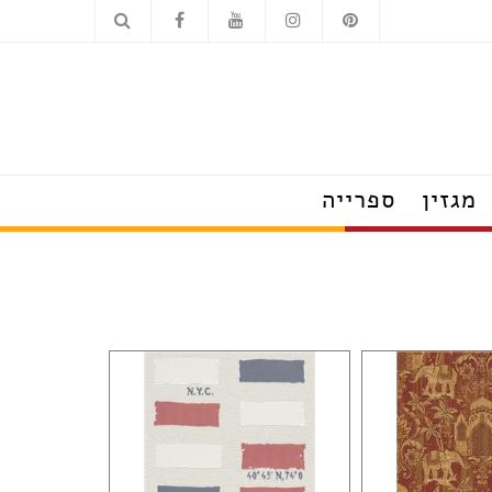
כלים סניטריים
מוצרי חשמל
מגזין
ספרייה
הצצה לבתים מעוצבים
טרנדים שמלבישים את הבית
עשו זאת בעצמכם
על עיצוב ומה שחשוב
פנג שוואי
חדש בעיצוב
טיפים לצרכנות נבונה
תערוכות, חידושים ואירועים
ראיונות אישיים עם מובילי תחום
כשעיצוב וטבע נפגשים