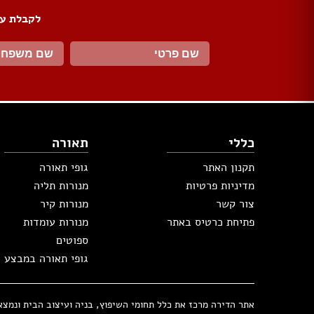
דלתות הזזה
לקבלת עד
דלת עם חלון / צוהר
דלתות למינטו
ידיות לדלתות
ציפוי לדלתות
דלת בלגית
ברזים
כללי
תאורה
כיורים
אמבטיות ומקלחונים
תקנון האתר
גופי תאורה
אסלות
מדיניות פרטיות
מנורות תליה
ארונות אמבטיה
צור קשר
מנורות קיר
אביזרים
כלים סניטריים במבצע
פתיחת כרטיס באתר
מנורות עומדות
ג'קוזי
ספוטים
סאונות
גופי תאורה במבצע
מקלחון פינתי
מקלחון חזית
אתר הדירה מרכז את כלל תחומי השיפוץ, בניה ועיצוב הבית ונמצא בבעלות 