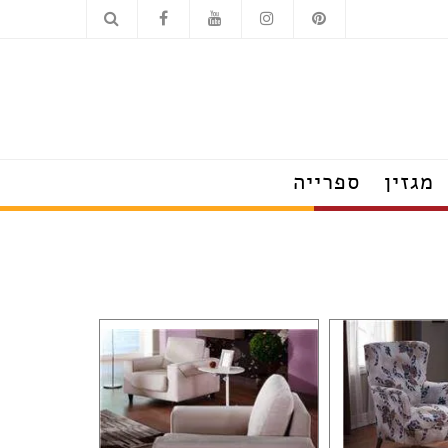
כלים סניטריים
מוצרי חשמל
מגזין
ספרייה
הצצה לבתים מעוצבים
טרנדים שמלבישים את הבית
עשו זאת בעצמכם
על עיצוב ומה שחשוב
פנג שוואי
חדש בעיצוב
טיפים לצרכנות נבונה
תערוכות, חידושים ואירועים
ראיונות אישיים עם מובילי תחום
כשעיצוב וטבע נפגשים