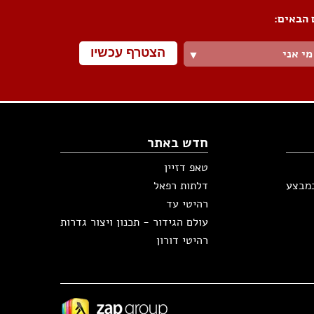
 הבאים:
הצטרף עכשיו
מי אני
▼
חדש באתר
טאפ דזיין
במבצע
דלתות רפאל
רהיטי עד
עולם הגידור - תכנון ויצור גדרות
רהיטי דורון