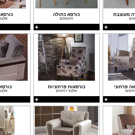
עבודות גבס
דפים
שיפוצים ותיקונים
פים
צבעים
ה מעוצבת
כורסא כחולה
כורסא 
נים
היבואנים
אלבור
חידוש ומכירת רהיטים
אינסטלטורים
גינון ואביזרים לגינה
מסגריות
עבודות אלומיניום
פיקוח בניה
קבלנים
ה פרחוני
כורסאות פרחוניות
כורסא 
היטים
אלבור רהיטים
אלבור