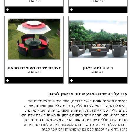
היבואנים
היבואנים
ריהוט גינה ראטן
מערכת ישיבה מעוצבת מראטן
היבואנים
היבואנים
עוד על רהיטים בצבע שחור מראטן לגינה
רהיטים משמים אותנו לשני דברים, החד הוא פונקציונליות של
רהיט לדוגמה - כסא לשבת עליו, ויטרינה לאחסון חפצים, שידה
לשים עליה טלוויזיה ועוד. השימוש השני בריהוט הינו יופי ונוי,
כיום ריהוט הוא הרבה יותר ממקום אחסון או משהו לשבת עליו הוא
מגדיר את החללים שבביתנו. אתר הדירה מציג מגוון רהיטים כגון
ריהוט לסלון, ריהוט גינה, ריהוט למטבח, ריהוט לחדרים, ריהוט
לגג ועוד אשר יספקו לכם גם שימושיות וגם יופי לבית.