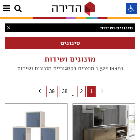
מזנונים ושידות
התאמה לקורא מסך
התאמה לעיוורי צבעים
מזנונים ושידות
נמצאו 1,522 מוצרים בקטגוריית מזנונים ושידות
התאמה לכבדי ראיה
תצוגה רגילה
39
38
2
1
...
הדגשת קישורים
(1514)
Aא
(1)
Aא
(495)
Aא
(1)
(313)