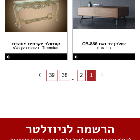
שולחן צד דגם CB-886
קונסולה יוקרתית מוזהבת
היבואנים
Treemium - חלומות בעץ מלא
39
38
2
1
...
שתפו את העמוד
הרשמה לניוזלטר
לקבלת עדכונים חמים למייל על מבצעים, כתבות ועיצובים,