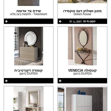
מזנון ושולחן דגם טוקסידו
שידת צד אדומה
Green house
Treemium - חלומות בעץ מלא
6,990 ‏₪
4,990 ‏₪
קונסולה VENECIA
קומודה דקורטיבית
DUPEN (דופן)
DUPEN (דופן)