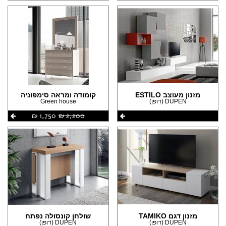
מזנון מעוצב ESTILO
קומודה ומראה סימפוניה
DUPEN (דופן)
Green house
2,200 ‏₪
1,750 ‏₪
מזנון דגם TAMIKO
שולחן קונסולה נפתח
DUPEN (דופן)
DUPEN (דופן)