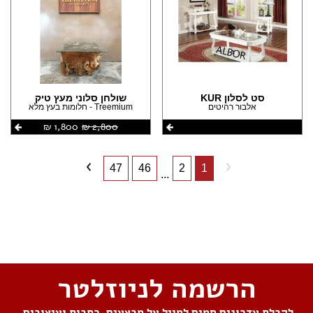
סט לסלון KUR
שולחן סלוני מעץ טיק
אלבור רהיטים
Treemium - חלומות בעץ מלא
2,800 ‏₪
1,800 ‏₪
47
46
2
1
...
שתפו את העמוד
הרשמה לניוזלטר
לקבלת עדכונים חמים למייל על מבצעים, כתבות ועיצובים,