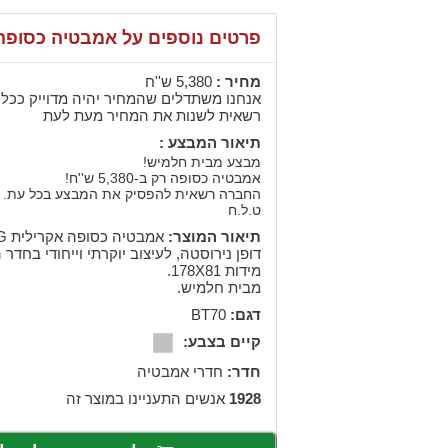
פרטים נוספים על אמבטיה כסופה
מחיר :
5,380 ש''ח
אנחנו משתדלים שהמחיר יהיה מדוייק ככל 
רשאית לשנות את המחיר מעת לעת
תיאור המבצע :
מבצע מבית חלמיש!
אמבטיה כסופה רק ב-5,380 ש''ח!
החברה רשאית להפסיק את המבצע בכל עת.
ט.ל.ח
תיאור המוצר:
דופן נירוסטה, לעיצוב יוקרתי וייחודי בחדר
מידות 178X81.
מבית חלמיש.
דגם:
BT70
קיים בצבע:
חדר:
חדרי אמבטיה
1928
אנשים התעניינו במוצר זה