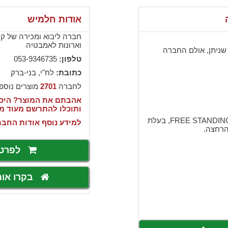
אודות חלמיש
חברה ליבוא ומכירה של קרמ
וארונות לאמבטיה
שניתן, אולם החברה
טלפון:
053-9346735
כתובת:
לח"י, בני-ברק
לחברה
2701
מוצרים נוספ
אהבתם את המוצר? היכנ
ותוכלו להתרשם מעוד מ
אמבטיה כסופה אקרילית FREE STANDING, בעלת
למידע נוסף אודות החבר
 הרחצה.
לפרט
בקרו או