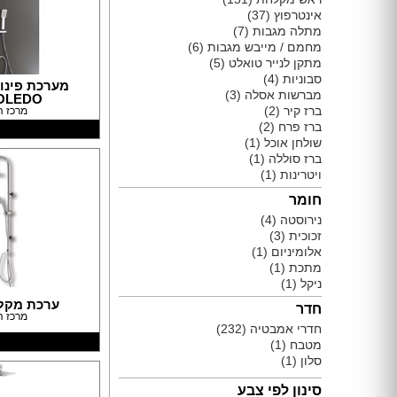
תאורה לחדרי ילדים
אינטרפוץ
(37)
חנויות רהיטים עו
מתלה מגבות
(7)
ריהוט וינטאג' / רטרו
חנויות תאורה עוד
מחמם / מייבש מגבות
(6)
ריהוט מודרני
מתקן לנייר טואלט
(5)
ריהוט כפרי
סבוניות
(4)
מערכת פינו
מברשות אסלה
(3)
ריהוט עתיק
TOLEDO ל
ברז קיר
(2)
מרכז ה
רהיטים מעץ מלא
ברז פרח
(2)
רהיטים במבצע
שולחן אוכל
(1)
רהיטים עודפים
ברז סוללה
(1)
ויטרינות
(1)
מערכות ישיבה
פינות אוכל קומפלט
חומר
שולחנות
נירוסטה
(4)
כסאות
זכוכית
(3)
אלומיניום
(1)
ארונות
מתכת
(1)
מזנונים ושידות
ניקל
(1)
מיטות
ערכת מקל
חדר
ריהוט לחדר עבודה / משרד
מרכז ה
חדרי אמבטיה
(232)
חדרי ילדים קומפלט
מטבח
(1)
חדרי שינה קומפלט
סלון
(1)
כורסאות טלוויזיה
סינון לפי צבע