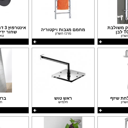
עבודות גבס
דפים
שיפוצים ותיקונים
פים
צבעים
חידוש ומכירת רהיטים
אינסטלטורים
ק משולבת
מחמם מגבות ויקטוריה
גינון ואביזרים לגינה
בן
שחור ידי
מרכז השרון
שרון
טאפ
מסגריות
עבודות אלומיניום
פיקוח בניה
קבלנים
חת שיזף
ראש טוש
ברז IVA
שרון
חלמיש
חל