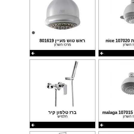
פורום שיפוצים
nic
ראש טוש מעיין 801619
פורום עיצוב פנים
 השרון
מרכז השרון
פורום אדריכלות
פורום תאורה
פורום מטבחים
פורום צביעה
פורום ריצוף \ חיפוי \ חדרי אמבטיות
פורום ארונות
m
ברז טלפון קיר
 השרון
חלמיש