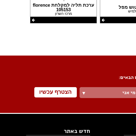
ערכת תליה למקלחת florence
וש מפל
105153
מיש
מרכז השרון
 הבאים:
הצטרף עכשיו
מי אני
▼
חדש באתר