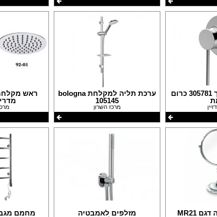
אינטרפוץ 3 דרך 305781 כרום
ערכת תליה למקלחת bologna
ראש מקלחת 
ת
105145
מדריד 01
זיין
מרכז השרון
מרכז
ם MR21
מזלפים לאמבטיה
מחמם מגבות ER