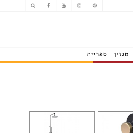
כלים סניטריים
מוצרי חשמל
מגזין
ספרייה
הצצה לבתים מעוצבים
טרנדים שמלבישים את הבית
עשו זאת בעצמכם
על עיצוב ומה שחשוב
פנג שוואי
חדש בעיצוב
טיפים לצרכנות נבונה
תערוכות, חידושים ואירועים
ראיונות אישיים עם מובילי תחום
כשעיצוב וטבע נפגשים