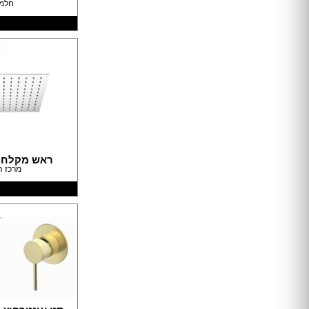
חלמ
טפטים
תמונות טפט
תמונות לבית
מתלי בגדים
מראות
פסלים
פתרונות אחסון
שטיחים
כריות
פופים
ראש מקלחת ssina
פחים
מרכז ה
מעליות
מעלון מדרגות
מפות
כריות
כריות שינה
שטיחים
כיסויים וריפודים