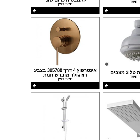
 השרון
טאפ דזיין
אינטרפוץ 4 דרך 305788 בצבע
 מצבים
רוז גולד מוברש חמת
 השרון
טאפ דזיין