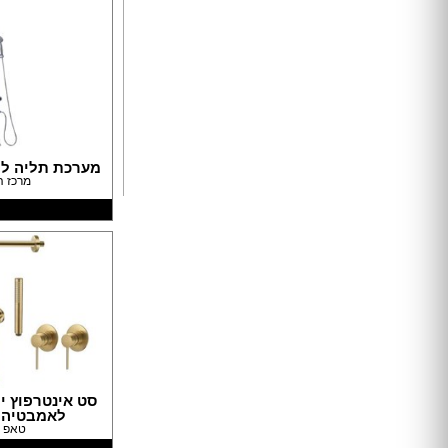
דלתות הזזה
דלת עם חלון / צוהר
דלתות למינטו
ידיות לדלתות
ציפוי לדלתות
דלת בלגית
מערכת תליה למקל
ברזים
מרכז ה
כיורים
אמבטיות ומקלחונים
אסלות
ארונות אמבטיה
אביזרים
כלים סניטריים במבצע
ג'קוזי
סאונות
סט אינטרפוץ י
מקלחון פינתי
לאמבטיה ז
מקלחון חזית
טאפ ד