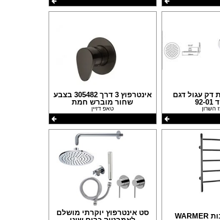
דק עגול דגם
אינטרפוץ 3 דרך 305482 בצבע
92-
שחור מוברש חמת
 השרון
טאפ דזיין
סט אינטרפוץ יוקרתי מושלם
WARM
לאמבטיה כרום שוני