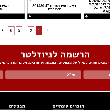
מדגל מושלם
רובי זהב או
ראש טוש מתכת "4 801439
ראש ט
גרפיט(801829) מדגל
מרכז השרון
חל
MA
זיין
6
5
2
1
...
הרשמה לניוזלטר
כונים חמים למייל על מבצעים, כתבות ועיצובים, מלאו את הפרטים
מוצרים עונתיים
מבצעים