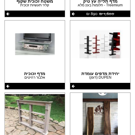
(6)
מדף תלייה עץ טיק
משטח זכוכית שקוף
Treemium - חלומות בעץ מלא
קליר תעשיות זכוכית
הצהרת נגישות
(4)
(3)
1,600 ‏₪
890 ‏₪
(1)
(6)
(11)
(6)
(5)
(4)
יחידת מדפים עומדת
מדף זכוכית
(4)
DUPEN (דופן)
אלבור רהיטים
(3)
(2)
(2)
(1)
(1)