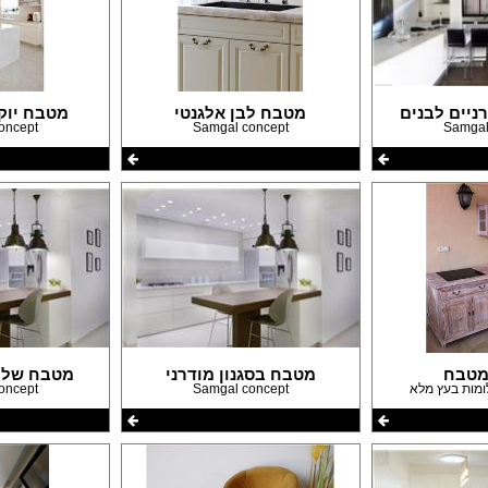
עבודות גבס
דפים
שיפוצים ותיקונים
פים
צבעים
חידוש ומכירת רהיטים
אינסטלטורים
ניים לבנים
מטבח לבן אלגנטי
מטבח יוק
גינון ואביזרים לגינה
oncept
Samgal concept
Samgal
מסגריות
עבודות אלומיניום
פיקוח בניה
קבלנים
מטבח
מטבח בסגנון מודרני
מטבח שלי
oncept
Samgal concept