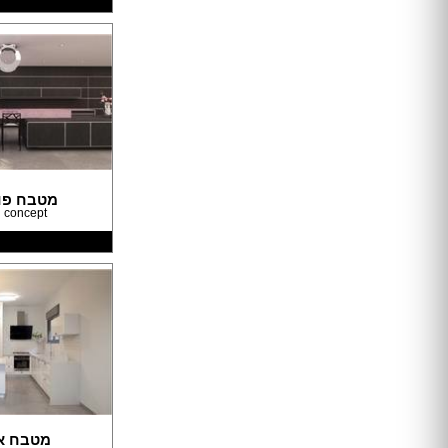
מקלחון עגול
מקלחון הזזה
ריצוף בטון
ריצוף לבית
ריצוף חוץ
אריחי חיפוי וריצוף
פרקט
ריצוף דמוי פרקט
מטבח פו
 concept
ריצוף פסיפס
ריצוף PVC
משטחים
חיפוי קירות לבית
טפטים
חיפוי בריקים
ריצוף דקים
דשא סינתטי
דקים
מדבקות קיר
מטבח א