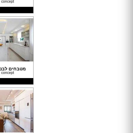
 concept
טפטים
תמונות טפט
תמונות לבית
מתלי בגדים
מראות
פסלים
פתרונות אחסון
שטיחים
כריות
פופים
מטבחים לבני
פחים
 concept
מעליות
מעלון מדרגות
מפות
כריות
כריות שינה
שטיחים
כיסויים וריפודים