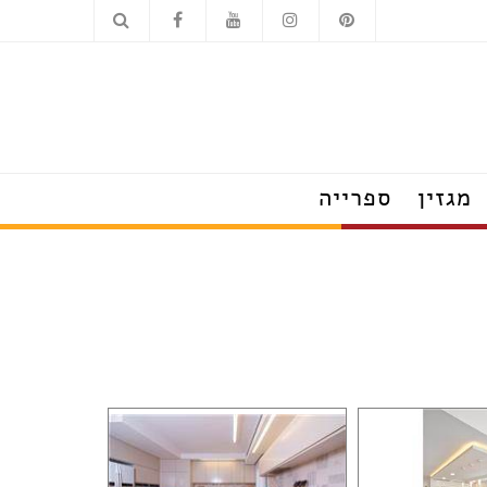
כלים סניטריים
מוצרי חשמל
מגזין
ספרייה
הצצה לבתים מעוצבים
טרנדים שמלבישים את הבית
עשו זאת בעצמכם
על עיצוב ומה שחשוב
פנג שוואי
חדש בעיצוב
טיפים לצרכנות נבונה
תערוכות, חידושים ואירועים
ראיונות אישיים עם מובילי תחום
כשעיצוב וטבע נפגשים