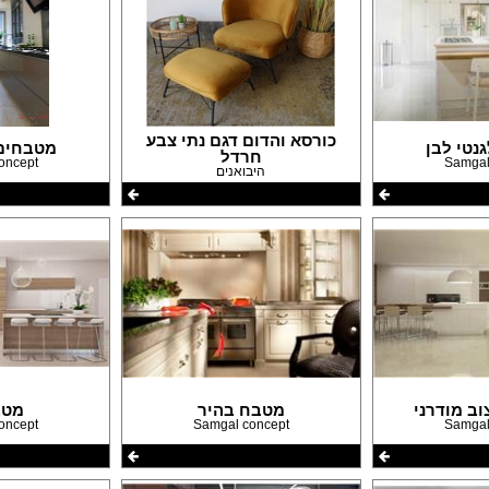
כורסא והדום דגם נתי צבע
נטי לבן
מטבחים 
חרדל
oncept
Samgal
היבואנים
ב מודרני
מטבח בהיר
מטב
oncept
Samgal concept
Samgal