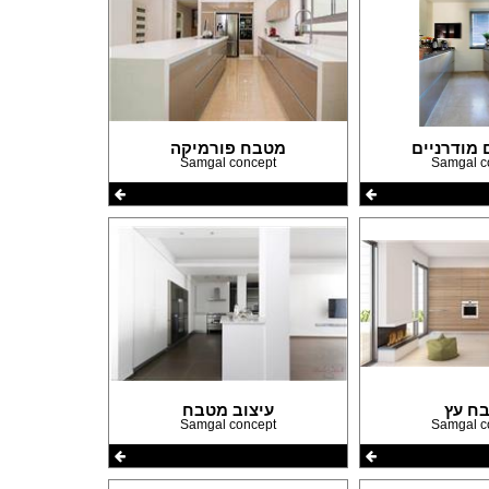
פורום שיפוצים
מודרניים
מטבח פורמיקה
פורום עיצוב פנים
Samgal concept
Samgal c
פורום אדריכלות
פורום תאורה
פורום מטבחים
פורום צביעה
פורום ריצוף \ חיפוי \ חדרי אמבטיות
פורום ארונות
ח עץ
עיצוב מטבח
Samgal concept
Samgal c