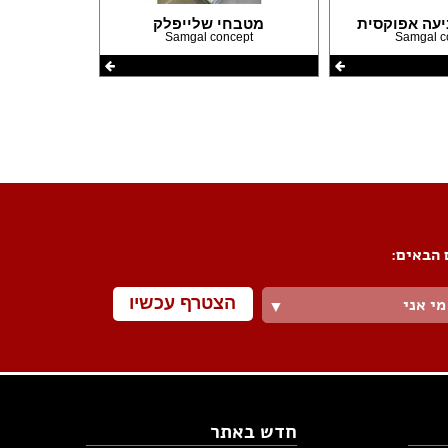
עה אפוקסית
מטבחי שלייפלק
Samgal concept
Samgal c
 הבאים:
הצטרף עכשיו
מי אני
▼
חדש באתר