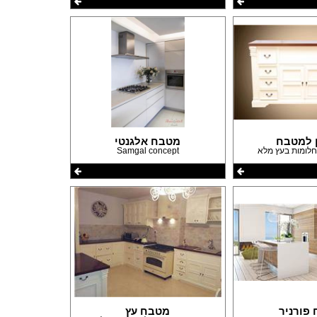
ן למטבח
מטבח אלגנטי
Samgal concept
פורניר
מטבח עץ