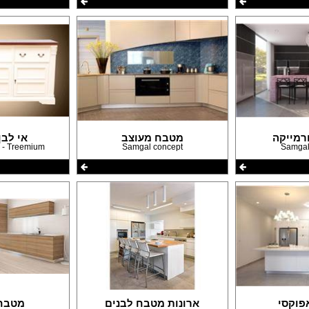
רמייקה
מטבח מעוצב
אי לב
Samgal
Samgal concept
Treemium - חלומות בעץ מלא
פוקסי
ארונות מטבח לבנים
מטבח 