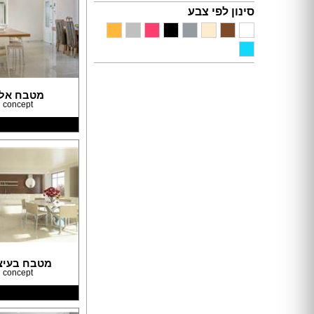
סינון לפי צבע
ארונות הזזה
חדרי ארונות
ארונות קיר
ארון 2 דלתות
ארון 3 דלתות
מטבח אלג
ארון 4 דלתות
 concept
ארון 5 דלתות
ארון 6 דלתות ומעלה
פתרונות אחסון לארונות
ארון נעליים
ארונות ספרים
ידיות לארונות
דלתות במבצע
דלתות פנים
דלתות כניסה
מטבח בעיצו
דלתות כנף
 concept
דלת כנף וחצי
דלת דו כנפית