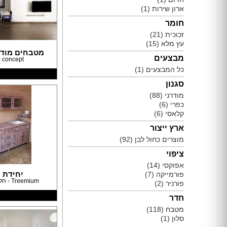
תאורה לחדרי ילדים
ארון שירות
(1)
חנויות רהיטים עו
ריהוט וינטאג' / רטרו
חנויות תאורה עוד
חומר
ריהוט מודרני
זכוכית
(21)
עץ מלא
(15)
ריהוט כפרי
מטבחים מודר
ריהוט עתיק
מבצעים
 concept
רהיטים מעץ מלא
כל המבצעים
(1)
רהיטים במבצע
סגנון
רהיטים עודפים
מודרני
(88)
מערכות ישיבה
כפרי
(6)
פינות אוכל קומפלט
קלאסי
(6)
שולחנות
ארץ ייצור
כסאות
מוצרים כחול לבן
(92)
ארונות
ציפוי
מזנונים ושידות
אפוקסי
(14)
מיטות
יחידת 
פורמייקה
(7)
ריהוט לחדר עבודה / משרד
Treemium - חלומות בעץ מלא
פורניר
(2)
חדרי ילדים קומפלט
חדר
חדרי שינה קומפלט
מטבח
(118)
כורסאות טלוויזיה
סלון
(1)