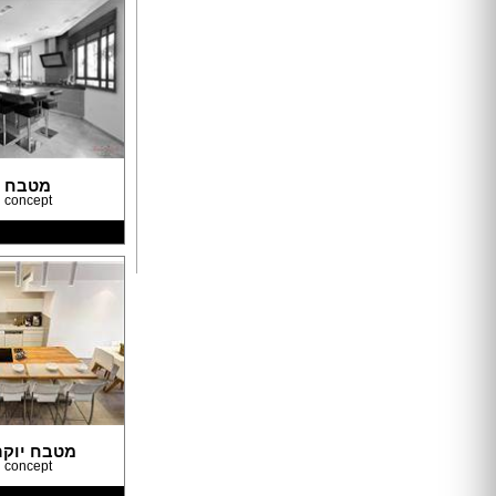
דלתות הזזה
דלת עם חלון / צוהר
דלתות למינטו
ידיות לדלתות
ציפוי לדלתות
דלת בלגית
מטבח מ
ברזים
 concept
כיורים
אמבטיות ומקלחונים
אסלות
ארונות אמבטיה
אביזרים
כלים סניטריים במבצע
ג'קוזי
סאונות
מקלחון פינתי
מטבח יוקר
 concept
מקלחון חזית