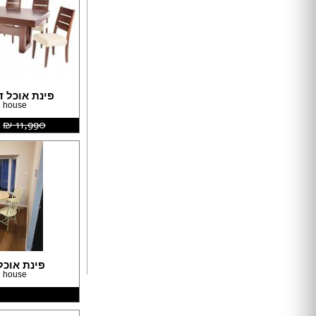
ארונות הזזה
חדרי ארונות
ארונות קיר
ארון 2 דלתות
ארון 3 דלתות
פינת אוכל ד
ארון 4 דלתות
 house
ארון 5 דלתות
11,990 ‏₪
ארון 6 דלתות ומעלה
פתרונות אחסון לארונות
ארון נעליים
ארונות ספרים
ידיות לארונות
דלתות במבצע
דלתות פנים
דלתות כניסה
פינת אוכל
דלתות כנף
 house
דלת כנף וחצי
דלת דו כנפית