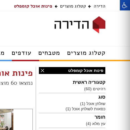
הדירה
קטלוג מוצרים
פינות אוכל קומפלט
רהיטים
דלתות
קטלוג מוצרים
מטבחים
עודפים
מב
מנורות תלייה
שולחנות עודפים
פינות או
פינות אוכל קומפלט
מנורות קיר
מערכות ישיבה עו
תאורה שקועה
כסאות עודפים
נמצאו 60 מוצרים בקטגוריית פינות אוכל קומפלט
קטגוריה ראשית
מנורות צמודות תקרה
מזנונים ושידות ע
רהיטים
(60)
ספוטים
סוג
מנורות עומדות
מנורות צמודות ת
שולחן אוכל
(1)
מנורות שולחן
מנורות תקרה עוד
כסאות לשולחן אוכל
(1)
מנורות קריאה
תאורה שקועה עוד
חומר
מסגרות מתגים ושקעים
מנורות קיר עודפי
מאווררי תקרה עם תאורה
מנורות עומדות עו
עץ מלא
(4)