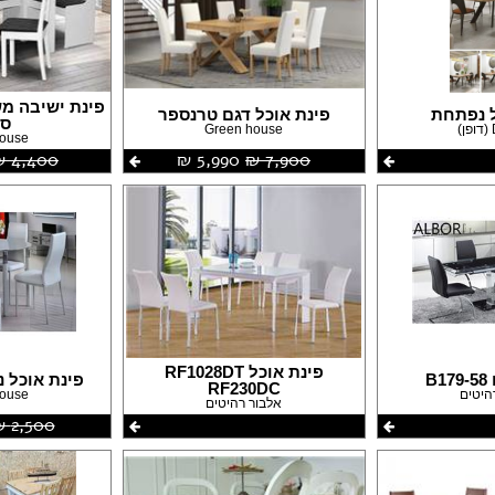
עבודות גבס
דפים
שיפוצים ותיקונים
פים
צבעים
חידוש ומכירת רהיטים
אינסטלטורים
פינת ישיבה 
ל נפתחת
פינת אוכל דגם טרנספר
גינון ואביזרים לגינה
ס
Green house
house
מסגריות
7,900 ‏₪
5,990 ‏₪
4,400 ‏₪
עבודות אלומיניום
פיקוח בניה
קבלנים
פינת אוכל RF1028DT
B
פינת אוכל נ
RF230DC
היטים
house
אלבור רהיטים
2,500 ‏₪