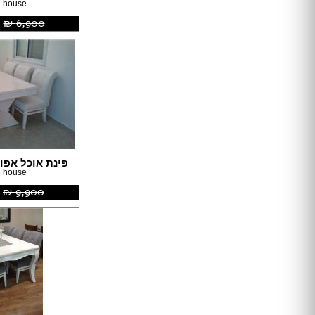
 house
טפטים
6,900 ‏₪
תמונות טפט
תמונות לבית
מתלי בגדים
מראות
פסלים
פתרונות אחסון
שטיחים
כריות
פופים
פינת אוכל אפוק
פחים
 house
9,900 ‏₪
מעליות
מעלון מדרגות
מפות
כריות
כריות שינה
שטיחים
כיסויים וריפודים