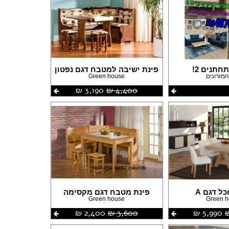
פורום שיפוצים
תנים 2!
פינת ישיבה למטבח דגם נפטון
פורום עיצוב פנים
המזרונים
Green house
פורום אדריכלות
4,400 ‏₪
3,190 ‏₪
פורום תאורה
פורום מטבחים
פורום צביעה
פורום ריצוף \ חיפוי \ חדרי אמבטיות
פורום ארונות
כל דגם A
פינת מטבח דגם מקסימה
Green house
Green 
5,990 ‏₪
3,600 ‏₪
2,400 ‏₪