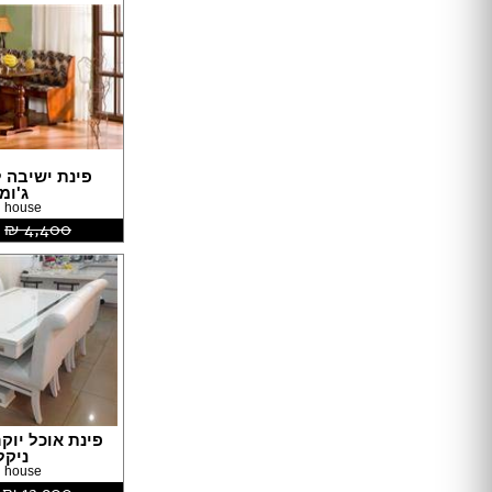
דלתות הזזה
דלת עם חלון / צוהר
דלתות למינטו
ידיות לדלתות
ציפוי לדלתות
דלת בלגית
פינת ישיבה 
ג'ומ
ברזים
 house
כיורים
4,400 ‏₪
אמבטיות ומקלחונים
אסלות
ארונות אמבטיה
אביזרים
כלים סניטריים במבצע
ג'קוזי
סאונות
פינת אוכל יוק
מקלחון פינתי
ניקל
מקלחון חזית
 house