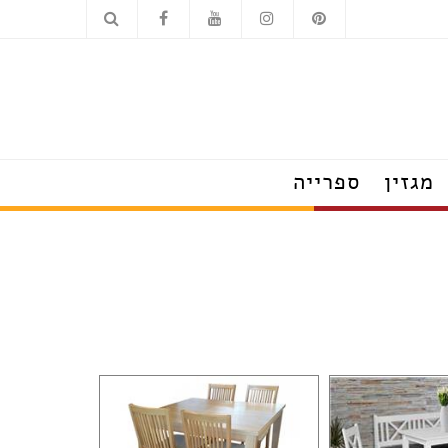
כלים סניטריים
מוצרי חשמל
מגזין
ספרייה
הצצה לבתים מעוצבים
טרנדים שמלבישים את הבית
עשו זאת בעצמכם
על עיצוב ומה שחשוב
פנג שוואי
חדש בעיצוב
טיפים לצרכנות נבונה
תערוכות, חידושים ואירועים
ראיונות אישיים עם מובילי תחום
כשעיצוב וטבע נפגשים