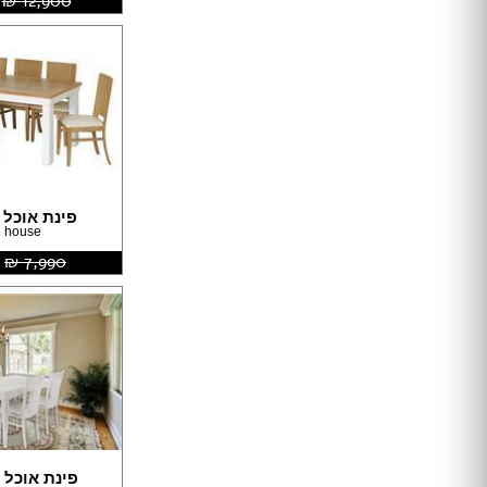
מקלחון עגול
12,900 ‏₪
מקלחון הזזה
ריצוף בטון
ריצוף לבית
ריצוף חוץ
אריחי חיפוי וריצוף
פרקט
ריצוף דמוי פרקט
פינת אוכל 
 house
ריצוף פסיפס
7,990 ‏₪
ריצוף PVC
משטחים
חיפוי קירות לבית
טפטים
חיפוי בריקים
ריצוף דקים
דשא סינתטי
דקים
מדבקות קיר
פינת אוכל 