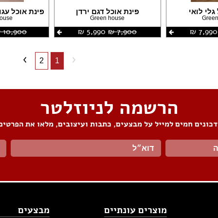
גלי לואי
פינת אוכל דגם ירדן
פינת אוכל עגו
house
Green house
Green
7,990 ‏₪
7,900 ‏₪
5,990 ‏₪
10,900 ‏₪
2
1
הרשמה לניוזלטר
כונים חמים למייל על מבצעים, כתבות ועיצובים, מלאו את הפרטים
מוצרים עונתיים
מבצעים