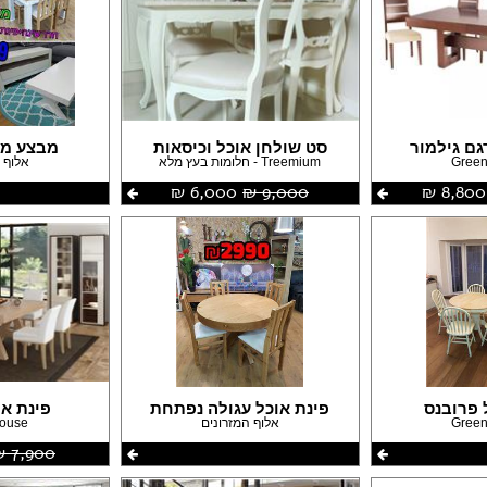
גם גילמור
סט שולחן אוכל וכיסאות
מבצע מתח
Green
Treemium - חלומות בעץ מלא
אלוף 
8,800 ‏₪
9,000 ‏₪
6,000 ‏₪
 פרובנס
פינת אוכל עגולה נפתחת
פינת או
Green
אלוף המזרונים
house
7,900 ‏₪