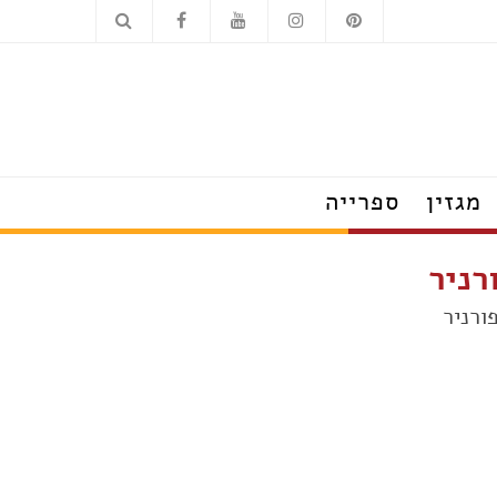
כלים סניטריים
מוצרי חשמל
מגזין
ספרייה
הצצה לבתים מעוצבים
רניר
טרנדים שמלבישים את הבית
עשו זאת בעצמכם
על עיצוב ומה שחשוב
פנג שוואי
חדש בעיצוב
טיפים לצרכנות נבונה
תערוכות, חידושים ואירועים
ראיונות אישיים עם מובילי תחום
כשעיצוב וטבע נפגשים