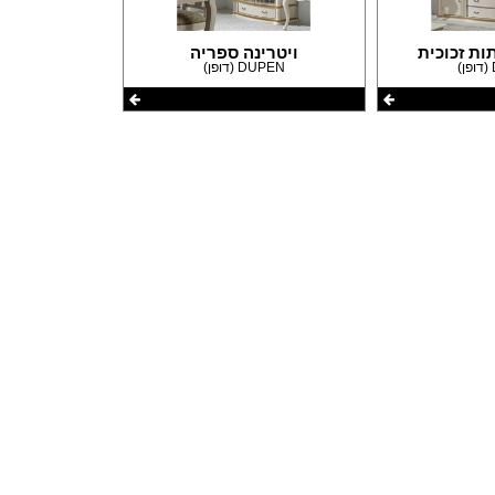
עבודות גבס
דפים
שיפוצים ותיקונים
פים
צבעים
ות זכוכית
ויטרינה ספריה
DUPEN (דופן)
חידוש ומכירת רהיטים
אינסטלטורים
גינון ואביזרים לגינה
מסגריות
עבודות אלומיניום
פיקוח בניה
קבלנים