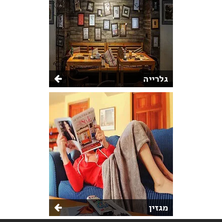
גלרייה
מגזין