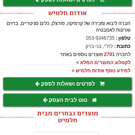
אודות חלמיש
חברה ליבוא ומכירה של קרמיקה, פורצלן, כלים סניטריים, ברזים
וארונות לאמבטיה
טלפון :
053-9346735
כתובת :
לח"י, בני-ברק
לחברה
2701
מוצרים נוספים באתר
לקטלוג המוצרים המלא >
למידע נוסף אודות חלמיש >
לפרטים ושאלות לספק
נווט לבית העסק
מוצרים נבחרים מבית
חלמיש