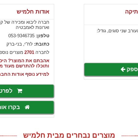
תיקה
אודות חלמיש
חברה ליבוא ומכירה של קרמ
וארונות לאמבטיה
ורב שני סוגים, גודל:
טלפון:
053-9346735
כתובת:
לח"י, בני-ברק
לחברה
2701
מוצרים נוספ
אהבתם את המוצר? היכנ
ותוכלו להתרשם מעוד מ
לספק
למידע נוסף אודות החבר
לפרט
בקרו או
מוצרים נבחרים מבית חלמיש