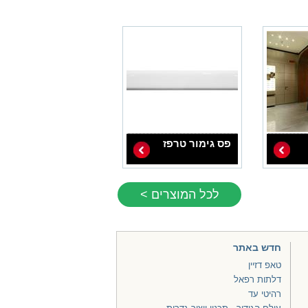
פס גימור טרפז
לכל המוצרים >
חדש באתר
טאפ דזיין
דלתות רפאל
רהיטי עד