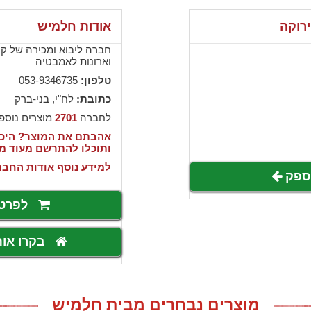
רוקה
אודות חלמיש
חברה ליבוא ומכירה של קרמ
וארונות לאמבטיה
טלפון:
053-9346735
כתובת:
לח"י, בני-ברק
לחברה
2701
מוצרים נוספ
אהבתם את המוצר? היכנ
ותוכלו להתרשם מעוד מ
למידע נוסף אודות החבר
לספק
לפרט
בקרו או
מוצרים נבחרים מבית חלמיש