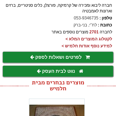
חברה ליבוא ומכירה של קרמיקה, פורצלן, כלים סניטריים, ברזים
וארונות לאמבטיה
טלפון :
053-9346735
כתובת :
לח"י, בני-ברק
לחברה
2701
מוצרים נוספים באתר
לקטלוג המוצרים המלא >
למידע נוסף אודות חלמיש >
לפרטים ושאלות לספק
נווט לבית העסק
מוצרים נבחרים מבית
חלמיש