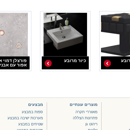
ובע
כיור מרובע
פורצלן דמוי א
אפור עם אבני
אוניקס דגם
60116
מוצרים עונתיים
מבצעים
מאווררי תקרה
ספות במבצע
פתרונות הצללה
מערכות ישיבה במבצע
ריהוט גן
שטיחים במבצע