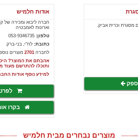
סגרת
אודות חלמיש
חברה ליבוא ומכירה של קרמ
מסגרת וכרית אביק.
וארונות לאמבטיה
טלפון:
053-9346735
כתובת:
לח"י, בני-ברק
לחברה
2701
מוצרים נוספ
אהבתם את המוצר? היכנ
ותוכלו להתרשם מעוד מ
למידע נוסף אודות החבר
לספק
לפרט
בקרו או
מוצרים נבחרים מבית חלמיש