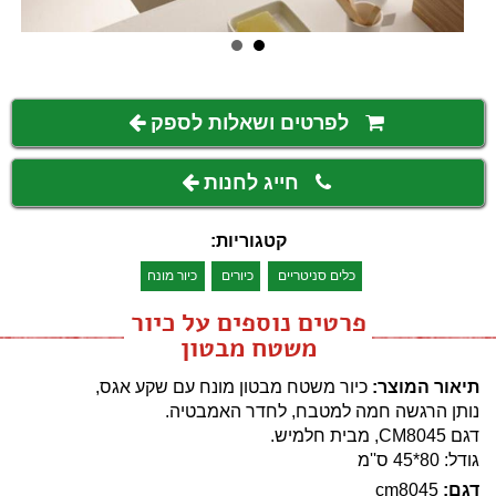
לפרטים ושאלות לספק
חייג לחנות
קטגוריות:
כלים סניטריים
כיורים
כיור מונח
פרטים נוספים על כיור
משטח מבטון
תיאור המוצר:
כיור משטח מבטון מונח עם שקע אגס,
נותן הרגשה חמה למטבח, לחדר האמבטיה.
דגם CM8045, מבית חלמיש.
גודל: 80*45 ס''מ
דגם:
cm8045