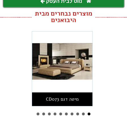
נווט לבית העסק
מוצרים נבחרים מבית
היבואנים
מיטה דגם CD073