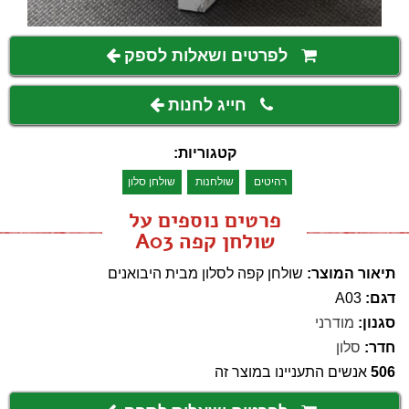
לפרטים ושאלות לספק
חייג לחנות
קטגוריות:
רהיטים
שולחנות
שולחן סלון
פרטים נוספים על
שולחן קפה A03
תיאור המוצר:
שולחן קפה לסלון מבית היבואנים
דגם:
A03
סגנון:
מודרני
חדר:
סלון
506
אנשים התעניינו במוצר זה