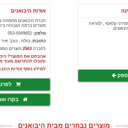
נה
אודות היבואנים
חברת היבואנים מתמחה בי
מודרני קלאסי , למראה
מוצרים ברמה הגבוהה ביותר
יבואנים.
טלפון:
053-9349652
כתובת:
בזלת , כוכב יאיר 
לחברה
2563
מוצרים נוספ
אהבתם את המוצר? היכנ
ותוכלו להתרשם מעוד מ
למידע נוסף אודות החבר
לספק
לפרט
בקרו או
מוצרים נבחרים מבית היבואנים