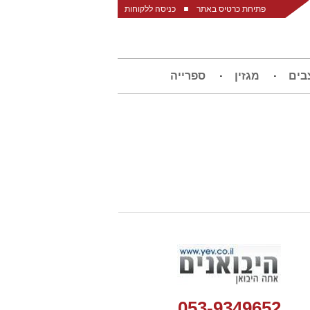
פתיחת כרטיס באתר
כניסה ללקוחות
בים
מגזין
ספרייה
053-9349652