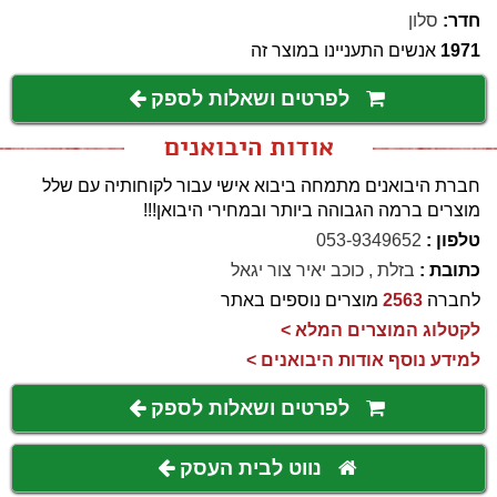
חדר:
סלון
1971
אנשים התעניינו במוצר זה
לפרטים ושאלות לספק
אודות היבואנים
חברת היבואנים מתמחה ביבוא אישי עבור לקוחותיה עם שלל
מוצרים ברמה הגבוהה ביותר ובמחירי היבואן!!!
טלפון :
053-9349652
כתובת :
בזלת , כוכב יאיר צור יגאל
לחברה
2563
מוצרים נוספים באתר
לקטלוג המוצרים המלא >
למידע נוסף אודות היבואנים >
לפרטים ושאלות לספק
נווט לבית העסק