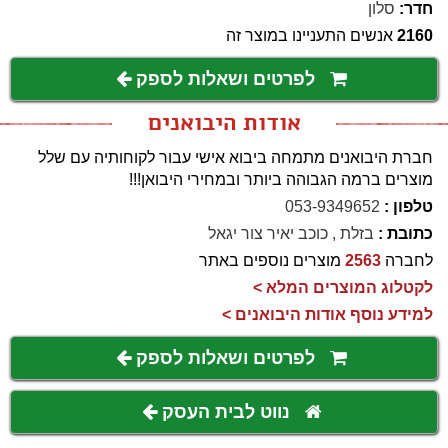
חדר:
סלון
2160
אנשים התעניינו במוצר זה
לפרטים ושאלות לספק
אודות היבואנים
חברת היבואנים מתמחה ביבוא אישי עבור לקוחותיה עם שלל
מוצרים ברמה הגבוהה ביותר ובמחירי היבואן!!!
טלפון :
053-9349652
כתובת :
בזלת , כוכב יאיר צור יגאל
לחברה
2563
מוצרים נוספים באתר
לקטלוג המוצרים המלא >
למידע נוסף אודות היבואנים >
לפרטים ושאלות לספק
נווט לבית העסק