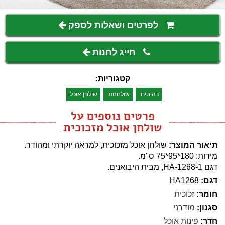
לפרטים ושאלות לספק
חייג לחנות
קטגוריות:
רהיטים
שולחנות
שולחן אוכל
פרטים נוספים על
שולחן אוכל מזכוכית
תיאור המוצר:
שולחן אוכל מזכוכית, למראה יוקרתי ומהודר.
מידות: 180*95*75 ס''מ.
דגם HA-1268-1, מבית היבואנים.
דגם:
HA1268
חומר:
זכוכית
סגנון:
מודרני
חדר:
פינות אוכל